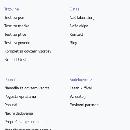
Trgovina
O nas
Testi za pse
Naš laboratorij
Testi za mačke
Naša ekipa
Testi za ptice
Kontakt
Testi za govedo
Blog
Komplet za odvzem vzorcev
Breed ID test
Pomoč
Sodelujemo z
Navodila za odvzem vzorca
Lastniki živali
Pogosta vprašanja
Vzreditelji
Popusti
Poslovni partnerji
Načini dedovanja
Preprečevanje bolezni
Naročilo genetskega testa z