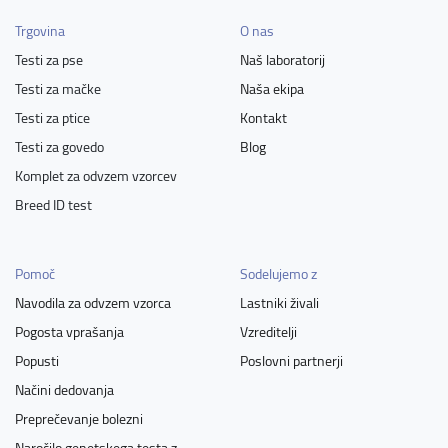
Trgovina
O nas
Testi za pse
Naš laboratorij
Testi za mačke
Naša ekipa
Testi za ptice
Kontakt
Testi za govedo
Blog
Komplet za odvzem vzorcev
Breed ID test
Pomoč
Sodelujemo z
Navodila za odvzem vzorca
Lastniki živali
Pogosta vprašanja
Vzreditelji
Popusti
Poslovni partnerji
Načini dedovanja
Preprečevanje bolezni
Naročilo genetskega testa z