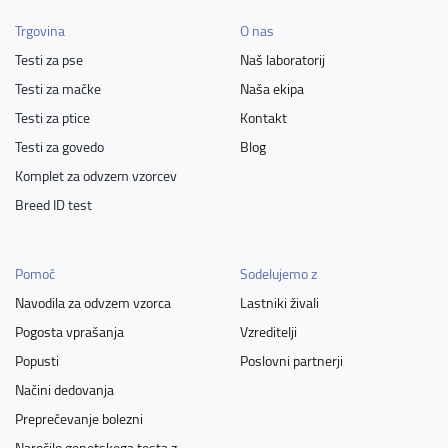
Trgovina
O nas
Testi za pse
Naš laboratorij
Testi za mačke
Naša ekipa
Testi za ptice
Kontakt
Testi za govedo
Blog
Komplet za odvzem vzorcev
Breed ID test
Pomoč
Sodelujemo z
Navodila za odvzem vzorca
Lastniki živali
Pogosta vprašanja
Vzreditelji
Popusti
Poslovni partnerji
Načini dedovanja
Preprečevanje bolezni
Naročilo genetskega testa z