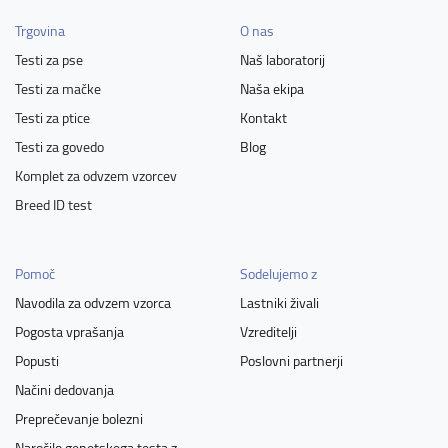
Trgovina
O nas
Testi za pse
Naš laboratorij
Testi za mačke
Naša ekipa
Testi za ptice
Kontakt
Testi za govedo
Blog
Komplet za odvzem vzorcev
Breed ID test
Pomoč
Sodelujemo z
Navodila za odvzem vzorca
Lastniki živali
Pogosta vprašanja
Vzreditelji
Popusti
Poslovni partnerji
Načini dedovanja
Preprečevanje bolezni
Naročilo genetskega testa z