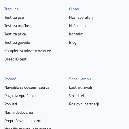
Trgovina
O nas
Testi za pse
Naš laboratorij
Testi za mačke
Naša ekipa
Testi za ptice
Kontakt
Testi za govedo
Blog
Komplet za odvzem vzorcev
Breed ID test
Pomoč
Sodelujemo z
Navodila za odvzem vzorca
Lastniki živali
Pogosta vprašanja
Vzreditelji
Popusti
Poslovni partnerji
Načini dedovanja
Preprečevanje bolezni
Naročilo genetskega testa z