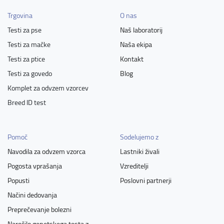
Trgovina
O nas
Testi za pse
Naš laboratorij
Testi za mačke
Naša ekipa
Testi za ptice
Kontakt
Testi za govedo
Blog
Komplet za odvzem vzorcev
Breed ID test
Pomoč
Sodelujemo z
Navodila za odvzem vzorca
Lastniki živali
Pogosta vprašanja
Vzreditelji
Popusti
Poslovni partnerji
Načini dedovanja
Preprečevanje bolezni
Naročilo genetskega testa z