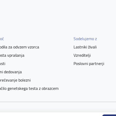
oč
Sodelujemo z
dila za odvzem vzorca
Lastniki živali
sta vprašanja
Vzreditelji
sti
Poslovni partnerji
ni dedovanja
rečevanje bolezni
čilo genetskega testa z obrazcem
ved.
Pravila in pogoji uporabe
Politika zasebnosti