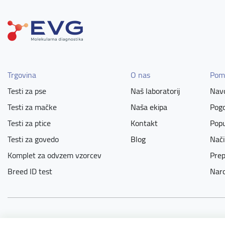
Trgovina
O nas
Pom
Testi za pse
Naš laboratorij
Navo
Testi za mačke
Naša ekipa
Pogo
Testi za ptice
Kontakt
Popu
Testi za govedo
Blog
Nači
Komplet za odvzem vzorcev
Prep
Breed ID test
Naro
Copyright © 2026 DNA testi za vaše ljubljenčke. All rights reser