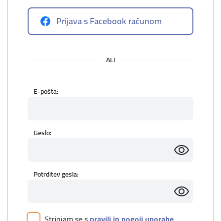
Prijava s Facebook računom
ALI
E-pošta:
Geslo:
Potrditev gesla:
Strinjam se s
pravili in pogoji uporabe
.