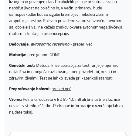
lizanjem in grizenjem tac. Pri obolelih psih je prisotna akralna
neobčutljivost na bolečino in, v večini primerov, hude
samopoškodbe kot so izgube krempljev, neboleči zlomi in
amputacije prstov. Bolezen prizadene samo senzorične nevrone
saj obolele živali ne kažejo znakov okvare avtonomnega živčevja,
motornih funkcij in propriocepcije.
Dedovanje:
avtosomno recesivno -
preberi več
Mutacija:
pred genom GDNF
Genetski test:
Metoda, ki se uporablja za testiranje je izjemno
natančna in omogoča razlikovanje med prizadetimi, nosilci in
zdravimi živalmi. Test se lahko izvede pri katerikoli starosti.
Preprečevanje bolezni:
preberi več
Vzorec
: Polna kri odvzeta v EDTA (1,0 ml) ali bris ustne sluznice
odvzet s sterilno ščetko. Podrobne informacije o vzorčenju lahko
najdete
tukaj
.