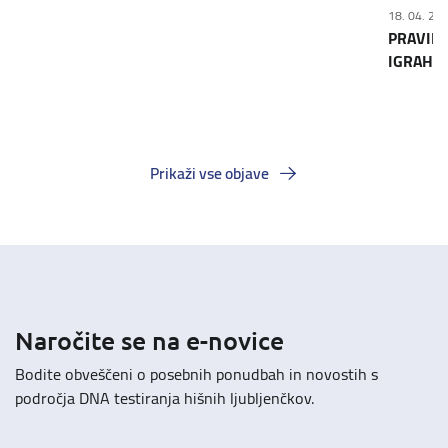
18. 04. 20
PRAVILA
IGRAH N
Prikaži vse objave
Naročite se na e-novice
Bodite obveščeni o posebnih ponudbah in novostih s
področja DNA testiranja hišnih ljubljenčkov.