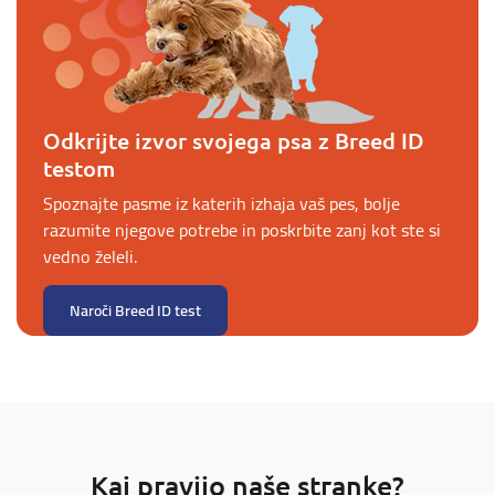
Odkrijte izvor svojega psa z Breed ID
testom
Spoznajte pasme iz katerih izhaja vaš pes, bolje
razumite njegove potrebe in poskrbite zanj kot ste si
vedno želeli.
Naroči Breed ID test
Kaj pravijo naše stranke?