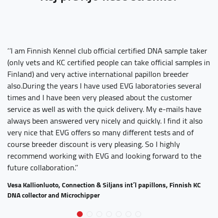
‘’I am Finnish Kennel club official certified DNA sample taker
‘’
(only vets and KC certified people can take official samples in
fe
Finland) and very active international papillon breeder
al
also.During the years I have used EVG laboratories several
an
times and I have been very pleased about the customer
ag
service as well as with the quick delivery. My e-mails have
ti
always been answered very nicely and quickly. I find it also
or
very nice that EVG offers so many different tests and of
ot
course breeder discount is very pleasing. So I highly
Je
recommend working with EVG and looking forward to the
future collaboration.’’
Vesa Kallionluoto, Connection & Siljans int´l papillons, Finnish KC
DNA collector and Microchipper