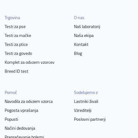
Trgovina
O nas
Testi za pse
Naš laboratorij
Testi za mačke
Naša ekipa
Testi za ptice
Kontakt
Testi za govedo
Blog
Komplet za odvzem vzorcev
Breed ID test
Pomoč
Sodelujemo z
Navodila za odvzem vzorca
Lastniki živali
Pogosta vprašanja
Vzreditelji
Popusti
Poslovni partnerji
Načini dedovanja
Preprečevanje bolezni