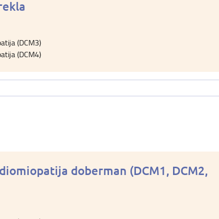
rekla
patija (DCM3)
patija (DCM4)
ardiomiopatija doberman (DCM1, DCM2,