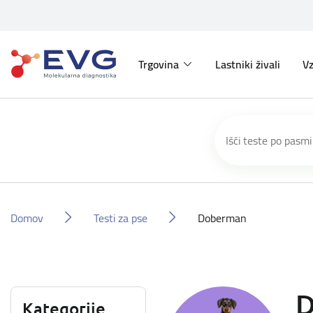
Trgovina
Lastniki živali
Vz
Domov
Testi za pse
Doberman
D
Kategorije