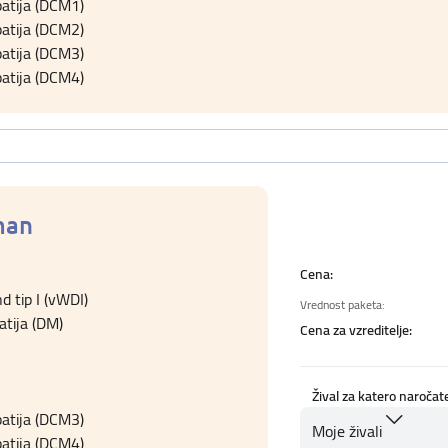
patija (DCM1)
patija (DCM2)
patija (DCM3)
patija (DCM4)
man
Cena:
d tip I (vWDI)
Vrednost paketa:
tija (DM)
Cena za vzreditelje:
Žival za katero naročat
patija (DCM3)
Moje živali
patija (DCM4)