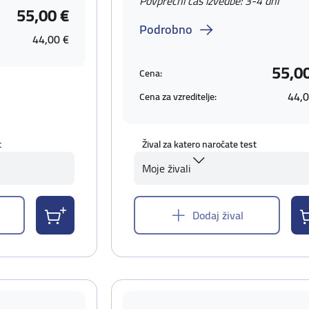
Povprečni čas izvedbe: 3-4 dni
55,00 €
Podrobno
44,00 €
55,0
Cena:
44,0
Cena za vzreditelje:
t
Žival za katero naročate test
Moje živali
Dodaj žival