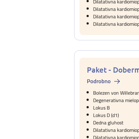
Dilatativna kardiomio
Dilatativna kardiomio
Dilatativna kardiomio
Dilatativna kardiomio
Paket - Dober
Podrobno
Bolezen von Willebran
Degenerativna mielopa
Lokus B
Lokus D (d1)
Dedna gluhost
Dilatativna kardiomio
Dilatativna kardiomio