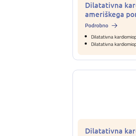
Dilatativna ka
ameriškega po
Podrobno
Dilatativna kardiomio
Dilatativna kardiomio
Dilatativna ka