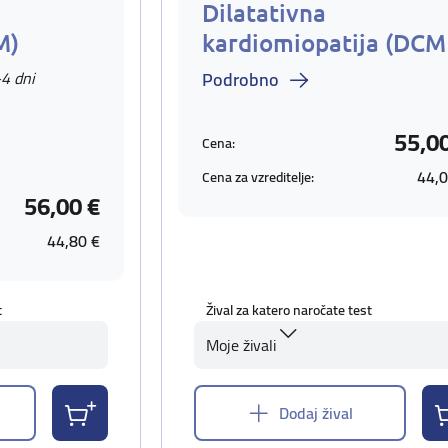
Dilatativna
M)
kardiomiopatija (DCM
-4 dni
Podrobno
55,0
Cena:
44,0
Cena za vzreditelje:
56,00 €
44,80 €
t
Žival za katero naročate test
Moje živali
Dodaj žival