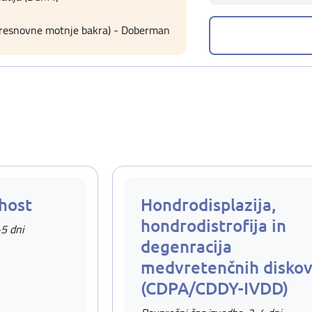
 presnovne motnje bakra) - Doberman
uhost
Hondrodisplazija,
hondrodistrofija in
-5 dni
degenracija
medvretenčnih disko
(CDPA/CDDY-IVDD)