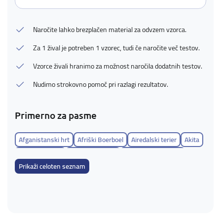
Naročite lahko brezplačen material za odvzem vzorca.
Za 1 žival je potreben 1 vzorec, tudi če naročite več testov.
Vzorce živali hranimo za možnost naročila dodatnih testov.
Nudimo strokovno pomoč pri razlagi rezultatov.
Primerno za pasme
Afganistanski hrt
Afriški Boerboel
Airedalski terier
Akita
Aljaški Klee Kai
Aljaški malamut
Alpski brak jazbečar
Prikaži celoten seznam
Ameriška akita
Ameriški buldog
Ameriški eskimski špic
Ameriški goli terier
Ameriški koker španjel
Ameriški leopardji pes
Ameriški lisičar
Ameriški pit bull terier
Ameriški staffordshire terier