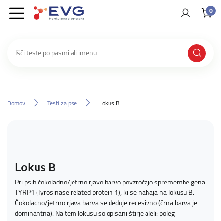
0
Domov
Testi za pse
Lokus B
Lokus B
Pri psih čokoladno/jetrno rjavo barvo povzročajo spremembe gena
TYRP1 (Tyrosinase related protein 1), ki se nahaja na lokusu B.
Čokoladno/jetrno rjava barva se deduje recesivno (črna barva je
dominantna). Na tem lokusu so opisani štirje aleli: poleg