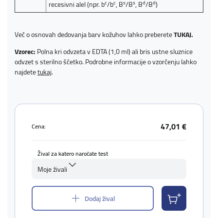
c
c
s
s
d
d
recesivni alel (npr. b
/b
, B
/B
, B
/B
)
Več o osnovah dedovanja barv kožuhov lahko preberete
TUKAJ.
Vzorec:
Polna kri odvzeta v EDTA (1,0 ml) ali bris ustne sluznice
odvzet s sterilno ščetko. Podrobne informacije o vzorčenju lahko
najdete
tukaj
.
47,01 €
Cena:
Žival za katero naročate test
Moje živali
Dodaj žival