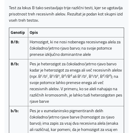
Test za lokus B tako sestavljajo trije različni testi, kjer se ugotavlja
prisotnost treh recesivnih alelov. Rezultat je podan kot skupni izid
vseh treh testov.
Genotip
Opis
B/B:
Homozigot, ki ne nosi nobenega recesivnega alela za
čokoladno/jetrno rjavo barvo; na svoje potomce
prenese izključno dominantne alele
B/b:
Pes je heterozigot za čokoladno/jetrno rjavo barvo
kadar je heterozigot za enega ali več recesivnih alelov
c
c
s
s
d
d
c
c
s
s
d
d
(npr. B
/b
, B
/B
, B
/B
ali B
/b
, B
/b
, B
/B
); na
svoje potomce lahko prenese enega ali več
recesivnih alelov. V primeru, ko se aleli nahajajo na
različnih kromosomih, je lahko tudi heterozigoten pes
rjave barve
b/b:
Pes je v eumelaninsko pigmentiranih delih
čokoladno/jetrno rjave barve (homozigot za rjavo
barvo); ima zapis za vsaj dva recesivna alela (enaka
ali različna), kar pomeni, da je homozigot za vsaj en