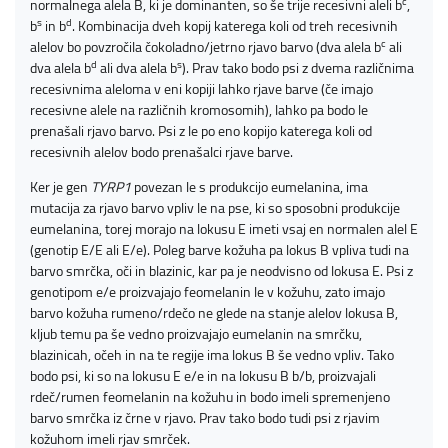
c
normalnega alela B, ki je dominanten, so še trije recesivni aleli b
,
s
d
b
in b
. Kombinacija dveh kopij katerega koli od treh recesivnih
c
alelov bo povzročila čokoladno/jetrno rjavo barvo (dva alela b
ali
d
s
dva alela b
ali dva alela b
). Prav tako bodo psi z dvema različnima
recesivnima aleloma v eni kopiji lahko rjave barve (če imajo
recesivne alele na različnih kromosomih), lahko pa bodo le
prenašali rjavo barvo. Psi z le po eno kopijo katerega koli od
recesivnih alelov bodo prenašalci rjave barve.
Ker je gen
TYRP1
povezan le s produkcijo eumelanina, ima
mutacija za rjavo barvo vpliv le na pse, ki so sposobni produkcije
eumelanina, torej morajo na lokusu E imeti vsaj en normalen alel E
(genotip E/E ali E/e). Poleg barve kožuha pa lokus B vpliva tudi na
barvo smrčka, oči in blazinic, kar pa je neodvisno od lokusa E. Psi z
genotipom e/e proizvajajo feomelanin le v kožuhu, zato imajo
barvo kožuha rumeno/rdečo ne glede na stanje alelov lokusa B,
kljub temu pa še vedno proizvajajo eumelanin na smrčku,
blazinicah, očeh in na te regije ima lokus B še vedno vpliv. Tako
bodo psi, ki so na lokusu E e/e in na lokusu B b/b, proizvajali
rdeč/rumen feomelanin na kožuhu in bodo imeli spremenjeno
barvo smrčka iz črne v rjavo. Prav tako bodo tudi psi z rjavim
kožuhom imeli rjav smrček.