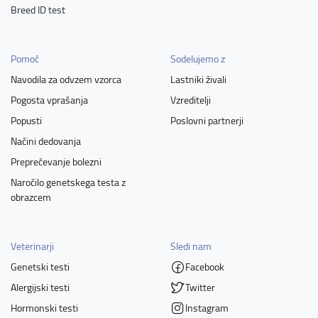
Breed ID test
Pomoč
Sodelujemo z
Navodila za odvzem vzorca
Lastniki živali
Pogosta vprašanja
Vzreditelji
Popusti
Poslovni partnerji
Načini dedovanja
Preprečevanje bolezni
Naročilo genetskega testa z
obrazcem
Veterinarji
Sledi nam
Genetski testi
Facebook
Alergijski testi
Twitter
Hormonski testi
Instagram