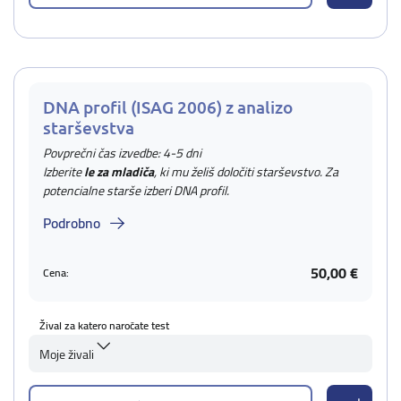
DNA profil (ISAG 2006) z analizo
starševstva
Povprečni čas izvedbe: 4-5 dni
Izberite
le za mladiča
, ki mu želiš določiti starševstvo. Za
potencialne starše izberi DNA profil.
Podrobno
50,00 €
Cena:
Žival za katero naročate test
Moje živali