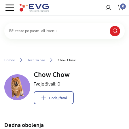
0
Domov
Testi za pse
Chow Chow
Chow Chow
Tvoje živali: 0
Dodaj žival
Dedna obolenja