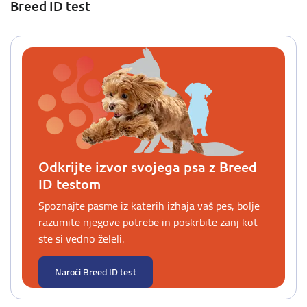
Breed ID test
Odkrijte izvor svojega psa z Breed
ID testom
Spoznajte pasme iz katerih izhaja vaš pes, bolje
razumite njegove potrebe in poskrbite zanj kot
ste si vedno želeli.
Naroči Breed ID test