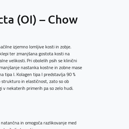
ta (OI) – Chow
čilne izjemno lomljive kosti in zobje.
 sklepi ter zmanjšana gostota kosti na
ne velikosti. Pri obolelih psih se klinični
no zmanjšanje nastanka kostne in zobne mase
a tipa I. Kolagen tipa I predstavlja 90 %
 strukturo in elastičnost, zato so ob
i v nekaterih primerih pa so zelo hudi.
no natančna in omogoča razlikovanje med