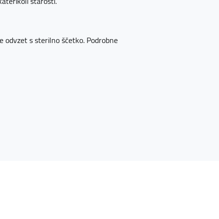
aterikoli starosti.
ice odvzet s sterilno ščetko. Podrobne