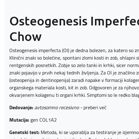
Osteogenesis Imperfec
Chow
Osteogenesis imperfecta (OI) je dedna bolezen, za katero so zna
Klinični znaki so bolečine, spontani zlomi kosti in zob, ohlapni
rentgenskih posnetkih. Zobje so zelo tanki in krhki, sicer normal
znaki pojavijo v prvih nekaj tednih življenja. Za OI je značil
(osteopenija in dentinopenija) zaradi napake v formaciji kolagen
organskega materiala kosti, kit in zob. Odgovoren je za njihovo
okvarjenem kolagenu ti organi krhki. Simptomi so le redko blag
Dedovanje:
avtosomno recesivno -
preberi več
Mutacija:
gen COL1A2
Genetski test:
Metoda, ki se uporablja za testiranje je izjem