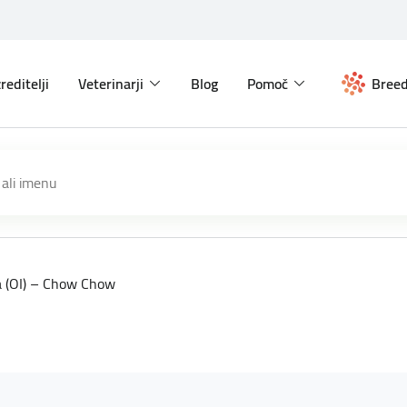
reditelji
Veterinarji
Blog
Pomoč
Breed
a (OI) – Chow Chow