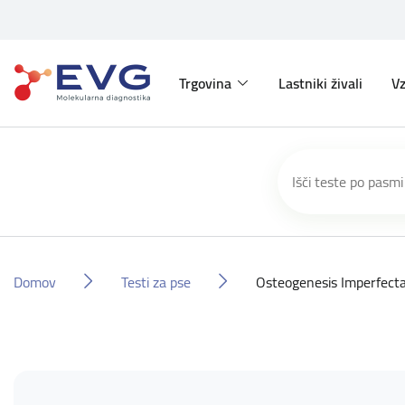
Trgovina
Lastniki živali
Vz
Domov
Testi za pse
Osteogenesis Imperfect