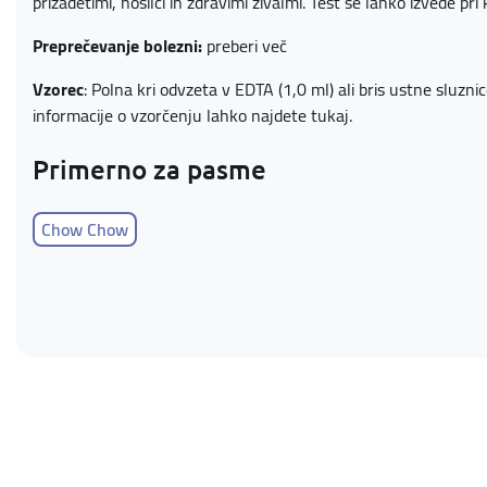
prizadetimi, nosilci in zdravimi živalmi. Test se lahko izvede pri k
Preprečevanje bolezni:
preberi več
Vzorec
: Polna kri odvzeta v EDTA (1,0 ml) ali bris ustne sluzn
informacije o vzorčenju lahko najdete
tukaj
.
Primerno za pasme
Chow Chow