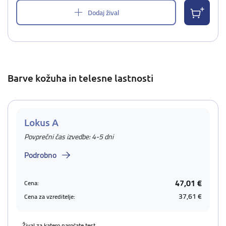
Dodaj žival
Barve kožuha in telesne lastnosti
Lokus A
Povprečni čas izvedbe: 4-5 dni
Podrobno
47,01 €
Cena:
37,61 €
Cena za vzreditelje:
Žival za katero naročate test