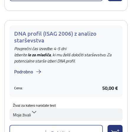
DNA profil (ISAG 2006) z analizo
starševstva
Povprečni čas izvedbe: 4-5 dni
Izberite
le za mladiča
, ki mu želiš določiti starševstvo. Za
potencialne starše izberi DNA profil.
Podrobno
50,00 €
Cena:
Žival za katero naročate test
Moje živali