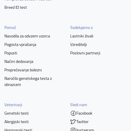
Breed ID test
Pomoč
Sodelujemo z
Navodila za odvzem vzorca
Lastniki živali
Pogosta vprašanja
Vzreditelji
Popusti
Poslovni partnerji
Načini dedovanja
Preprečevanje bolezni
Naročilo genetskega testa z
obrazcem
Veterinarji
Sledi nam
Genetski testi
Facebook
Alergijski testi
Twitter
Hormonski testi
Instagram