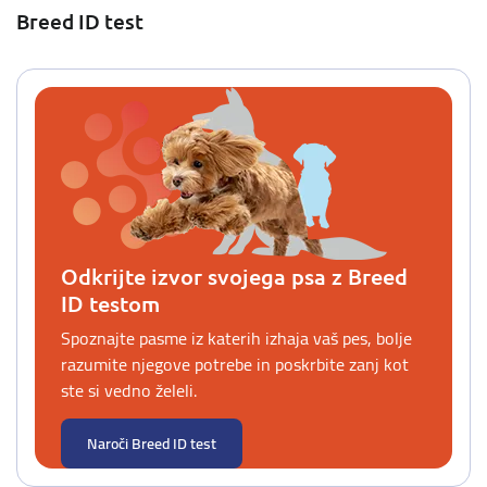
Breed ID test
Odkrijte izvor svojega psa z Breed
ID testom
Spoznajte pasme iz katerih izhaja vaš pes, bolje
razumite njegove potrebe in poskrbite zanj kot
ste si vedno želeli.
Naroči Breed ID test