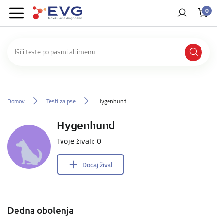
0
Domov
Testi za pse
Hygenhund
Hygenhund
Tvoje živali: 0
Dodaj žival
Dedna obolenja