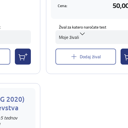
50,0
Cena:
t
Žival za katero naročate test
Moje živali
Dodaj žival
AG 2020)
evstva
-5 tednov