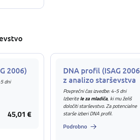
ševstvo
AG 2006)
DNA profil (ISAG 2006
z analizo starševstva
-5 dni
Povprečni čas izvedbe: 4-5 dni
Izberite
le za mladiča
, ki mu želiš
določiti starševstvo. Za potencialne
45,01 €
starše izberi DNA profil.
Podrobno