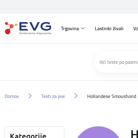
Trgovina
Lastniki živali
Vz
Domov
Testi za pse
Hollandese Smoushond
H
Kategorije