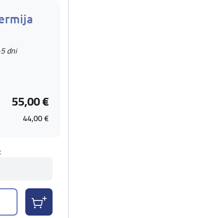
ermija
-5 dni
55,00 €
44,00 €
t