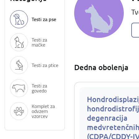
Tv
Testi za pse
Testi za
mačke
Testi za ptice
Dedna obolenja
Testi za
govedo
Hondrodisplazi
Komplet za
hondrodistrofij
odvzem
vzorcev
degenracija
medvretenčnih
(CDPA/CDDY-I