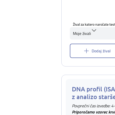
Žival za katero naročate tes
Moje živali
Dodaj žival
DNA profil (IS
z analizo starš
Povprečni čas izvedbe: 4
Priporočamo vzorec krvi