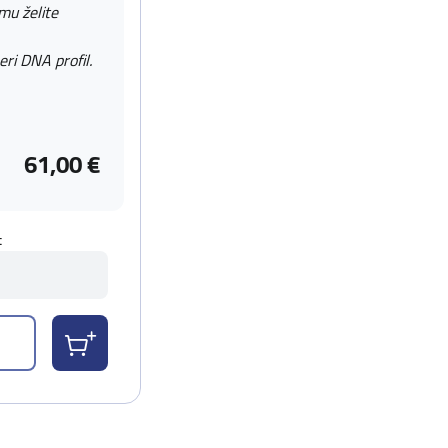
 mu želite
eri DNA profil.
61,00 €
t