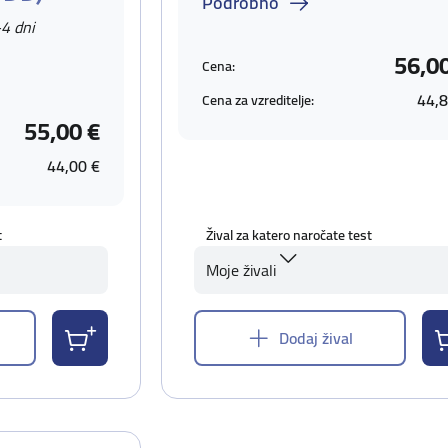
Podrobno
-4 dni
56,0
Cena:
44,8
Cena za vzreditelje:
55,00 €
44,00 €
t
Žival za katero naročate test
Moje živali
Dodaj žival