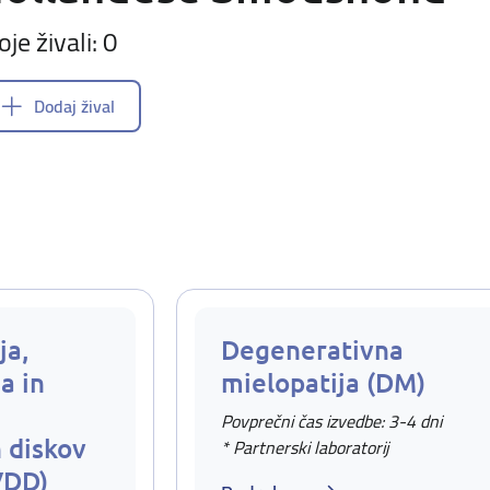
oje živali: 0
Dodaj žival
ja,
Degenerativna
a in
mielopatija (DM)
Povprečni čas izvedbe: 3-4 dni
 diskov
* Partnerski laboratorij
VDD)