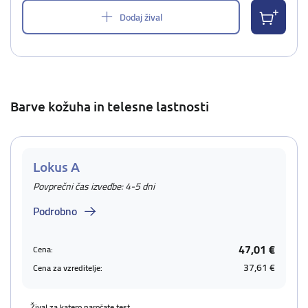
Dodaj žival
Barve kožuha in telesne lastnosti
Lokus A
Povprečni čas izvedbe: 4-5 dni
Podrobno
47,01 €
Cena:
37,61 €
Cena za vzreditelje:
Žival za katero naročate test