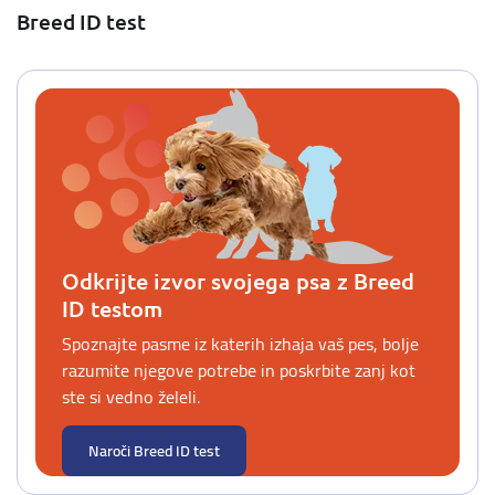
Breed ID test
Odkrijte izvor svojega psa z Breed
ID testom
Spoznajte pasme iz katerih izhaja vaš pes, bolje
razumite njegove potrebe in poskrbite zanj kot
ste si vedno želeli.
Naroči Breed ID test