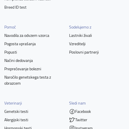
Breed ID test
Pomoč
Sodelujemo z
Navodila za odvzem vzorca
Lastniki živali
Pogosta vprašanja
Vzreditelji
Popusti
Poslovni partnerji
Načini dedovanja
Preprečevanje bolezni
Naročilo genetskega testa z
obrazcem
Veterinarji
Sledi nam
Genetski testi
Facebook
Alergijski testi
Twitter
Hormonski testi
Instagram