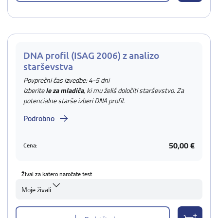
DNA profil (ISAG 2006) z analizo
starševstva
Povprečni čas izvedbe: 4-5 dni
Izberite
le za mladiča
, ki mu želiš določiti starševstvo. Za
potencialne starše izberi DNA profil.
Podrobno
50,00 €
Cena:
Žival za katero naročate test
Moje živali