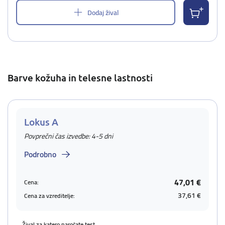
Dodaj žival
Barve kožuha in telesne lastnosti
Lokus A
Povprečni čas izvedbe: 4-5 dni
Podrobno
47,01 €
Cena:
37,61 €
Cena za vzreditelje:
Žival za katero naročate test