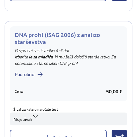
DNA profil (ISAG 2006) z analizo
starševstva
Povprečni čas izvedbe: 4-5 dni
Izberite
le za mladiča
, ki mu želiš določiti starševstvo. Za
potencialne starše izberi DNA profil.
Podrobno
50,00 €
Cena:
Žival za katero naročate test
Moje živali