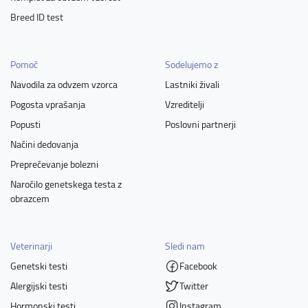
Breed ID test
Pomoč
Sodelujemo z
Navodila za odvzem vzorca
Lastniki živali
Pogosta vprašanja
Vzreditelji
Popusti
Poslovni partnerji
Načini dedovanja
Preprečevanje bolezni
Naročilo genetskega testa z
obrazcem
Veterinarji
Sledi nam
Genetski testi
Facebook
Alergijski testi
Twitter
Hormonski testi
Instagram