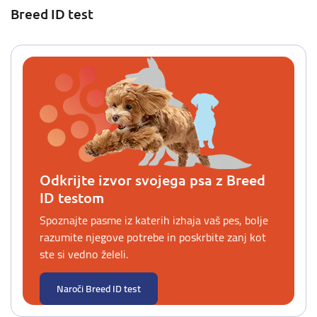
Breed ID test
Odkrijte izvor svojega psa z Breed
ID testom
Spoznajte pasme iz katerih izhaja vaš pes, bolje
razumite njegove potrebe in poskrbite zanj kot
ste si vedno želeli.
Naroči Breed ID test