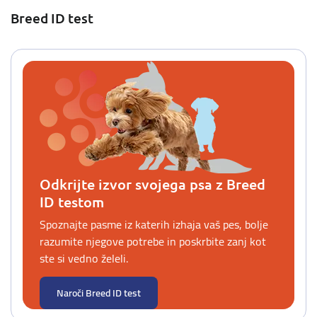
Breed ID test
Odkrijte izvor svojega psa z Breed
ID testom
Spoznajte pasme iz katerih izhaja vaš pes, bolje
razumite njegove potrebe in poskrbite zanj kot
ste si vedno želeli.
Naroči Breed ID test