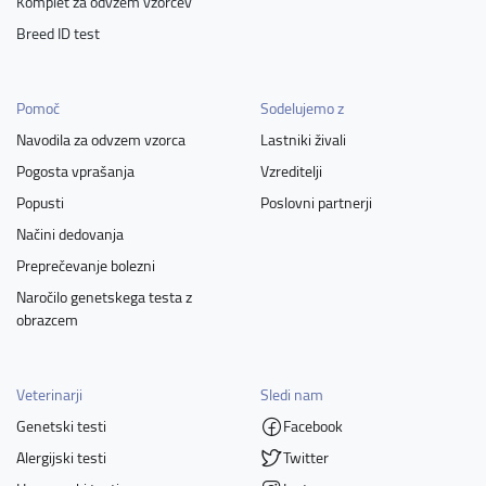
Komplet za odvzem vzorcev
Breed ID test
Pomoč
Sodelujemo z
Navodila za odvzem vzorca
Lastniki živali
Pogosta vprašanja
Vzreditelji
Popusti
Poslovni partnerji
Načini dedovanja
Preprečevanje bolezni
Naročilo genetskega testa z
obrazcem
Veterinarji
Sledi nam
Genetski testi
Facebook
Alergijski testi
Twitter