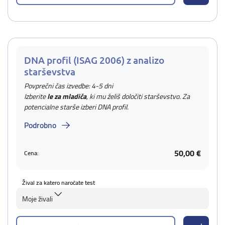
DNA profil (ISAG 2006) z analizo
starševstva
Povprečni čas izvedbe: 4-5 dni
Izberite
le za mladiča
, ki mu želiš določiti starševstvo. Za
potencialne starše izberi DNA profil.
Podrobno
50,00 €
Cena:
Žival za katero naročate test
Moje živali