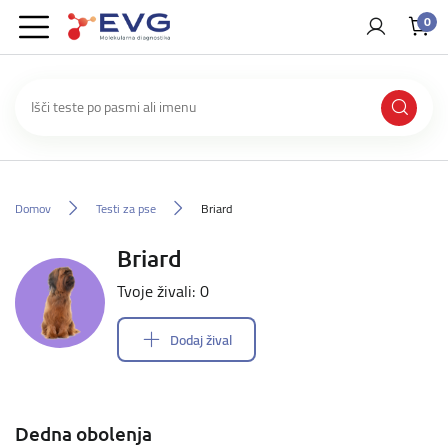
0
Domov
Testi za pse
Briard
Briard
Tvoje živali: 0
Dodaj žival
Dedna obolenja