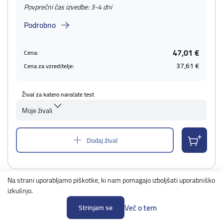
Povprečni čas izvedbe: 3-4 dni
Podrobno
47,01 €
Cena:
37,61 €
Cena za vzreditelje:
Žival za katero naročate test
Moje živali
Dodaj žival
Na strani uporabljamo piškotke, ki nam pomagajo izboljšati uporabniško
izkušnjo.
Več o tem
Izpadanje dlake
Strinjam se
Podrobno