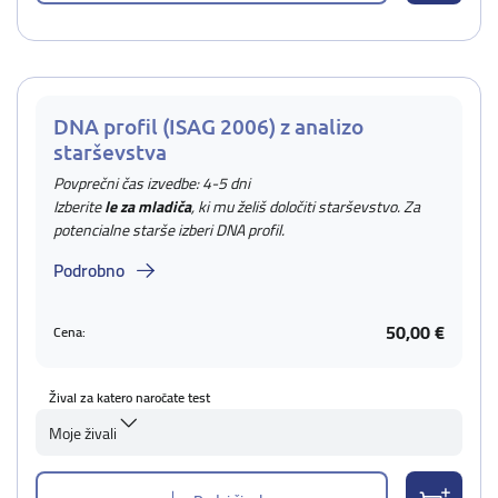
DNA profil (ISAG 2006) z analizo
starševstva
Povprečni čas izvedbe: 4-5 dni
Izberite
le za mladiča
, ki mu želiš določiti starševstvo. Za
potencialne starše izberi DNA profil.
Podrobno
50,00 €
Cena:
Žival za katero naročate test
Moje živali