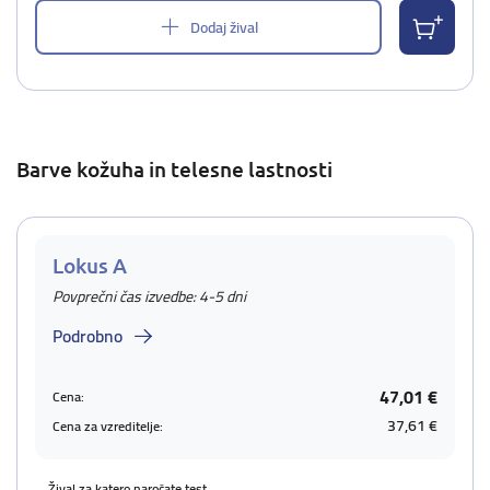
Dodaj žival
Barve kožuha in telesne lastnosti
Lokus A
Povprečni čas izvedbe: 4-5 dni
Podrobno
47,01 €
Cena:
37,61 €
Cena za vzreditelje:
Žival za katero naročate test