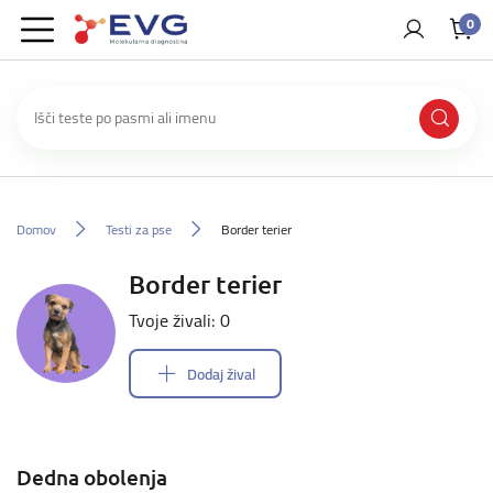
0
Domov
Testi za pse
Border terier
Border terier
Tvoje živali: 0
Dodaj žival
Dedna obolenja