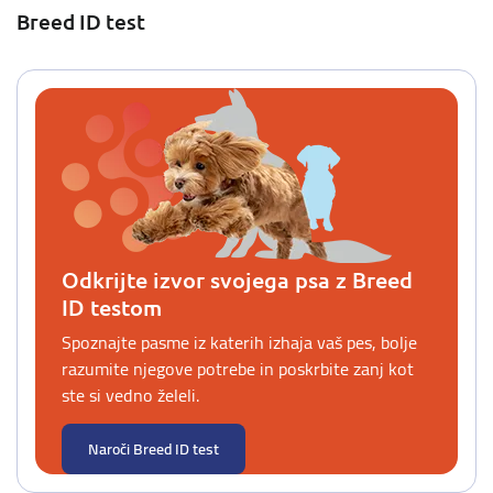
Breed ID test
Odkrijte izvor svojega psa z Breed
ID testom
Spoznajte pasme iz katerih izhaja vaš pes, bolje
razumite njegove potrebe in poskrbite zanj kot
ste si vedno želeli.
Naroči Breed ID test