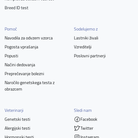
Breed ID test
Pomoč
Sodelujemo z
Navodila za odvzem vzorca
Lastniki živali
Pogosta vprašanja
Vzreditelji
Popusti
Poslovni partnerji
Načini dedovanja
Preprečevanje bolezni
Naročilo genetskega testa z
obrazcem
Veterinarji
Sledi nam
Genetski testi
Facebook
Alergijski testi
Twitter
Hormonski testi
Instagram