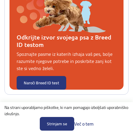
Odkrijte izvor svojega psa z Breed
ID testom
Spoznajte pasme iz katerih izhaja vaš pes, bolje
razumite njegove potrebe in poskrbite zanj kot
ste si vedno želeli.
Naroči Breed ID test
Na strani uporabljamo piškotke, ki nam pomagajo izboljšati uporabniško
izkušnjo.
Več o tem
Strinjam se