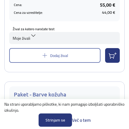
55,00 €
Cena:
44,00 €
Cena za vzreditelje:
Žival za katero naročate test
Moje živali
Dodaj žival
Paket - Barve kožuha
Povprečni čas izvedbe: 5-6 dni
Na strani uporabljamo piškotke, ki nam pomagajo izboljšati uporabniško
izkušnjo.
Podrobno
Več o tem
Strinjam se
Cena: