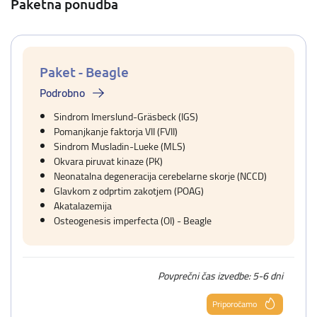
Paketna ponudba
Paket - Beagle
Podrobno
Sindrom Imerslund-Gräsbeck (IGS)
Pomanjkanje faktorja VII (FVII)
Sindrom Musladin-Lueke (MLS)
Okvara piruvat kinaze (PK)
Neonatalna degeneracija cerebelarne skorje (NCCD)
Glavkom z odprtim zakotjem (POAG)
Akatalazemija
Osteogenesis imperfecta (OI) - Beagle
Povprečni čas izvedbe: 5-6 dni
Priporočamo