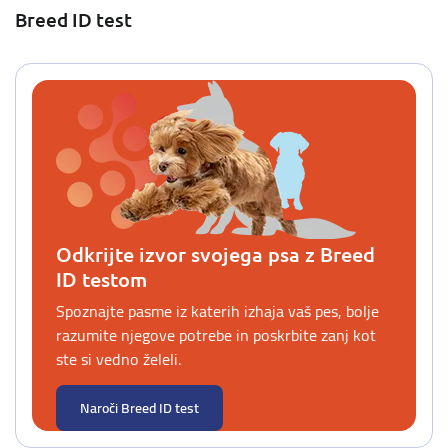
Breed ID test
Odkrijte izvor svojega psa z Breed
ID testom
Spoznajte pasme iz katerih izhaja vaš pes, bolje
razumite njegove potrebe in poskrbite zanj kot
ste si vedno želeli.
Naroči Breed ID test