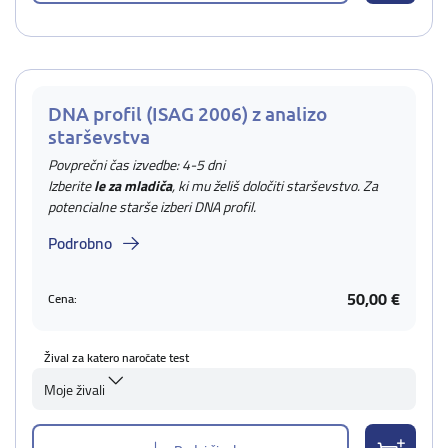
DNA profil (ISAG 2006) z analizo
starševstva
Povprečni čas izvedbe: 4-5 dni
Izberite
le za mladiča
, ki mu želiš določiti starševstvo. Za
potencialne starše izberi DNA profil.
Podrobno
50,00 €
Cena:
Žival za katero naročate test
Moje živali