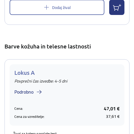
Dodaj žival
Barve kožuha in telesne lastnosti
Lokus A
Povprečni čas izvedbe: 4-5 dni
Podrobno
47,01 €
Cena:
37,61 €
Cena za vzreditelje:
Žival za katero naročate test