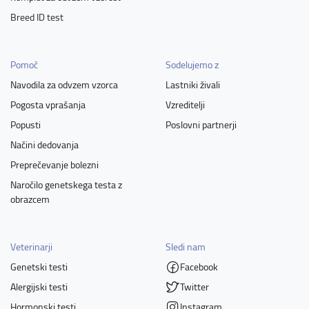
Breed ID test
Pomoč
Sodelujemo z
Navodila za odvzem vzorca
Lastniki živali
Pogosta vprašanja
Vzreditelji
Popusti
Poslovni partnerji
Načini dedovanja
Preprečevanje bolezni
Naročilo genetskega testa z
obrazcem
Veterinarji
Sledi nam
Genetski testi
Facebook
Alergijski testi
Twitter
Hormonski testi
Instagram