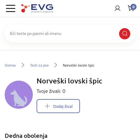
0
Domov
Testi za pse
Norveški lovski špic
Norveški lovski špic
Tvoje živali: 0
Dodaj žival
Dedna obolenja