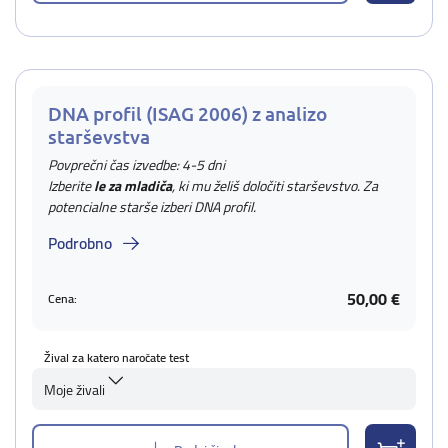
DNA profil (ISAG 2006) z analizo
starševstva
Povprečni čas izvedbe: 4-5 dni
Izberite
le za mladiča
, ki mu želiš določiti starševstvo. Za
potencialne starše izberi DNA profil.
Podrobno
50,00 €
Cena:
Žival za katero naročate test
Moje živali