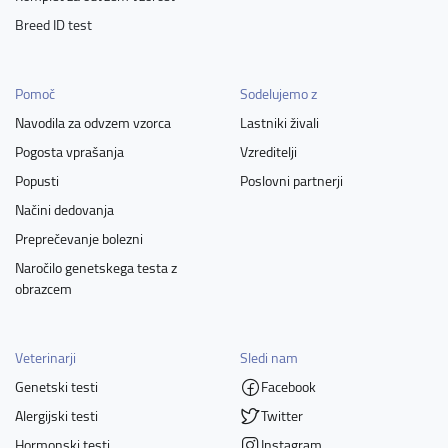
Breed ID test
Pomoč
Sodelujemo z
Navodila za odvzem vzorca
Lastniki živali
Pogosta vprašanja
Vzreditelji
Popusti
Poslovni partnerji
Načini dedovanja
Preprečevanje bolezni
Naročilo genetskega testa z
obrazcem
Veterinarji
Sledi nam
Genetski testi
Facebook
Alergijski testi
Twitter
Hormonski testi
Instagram