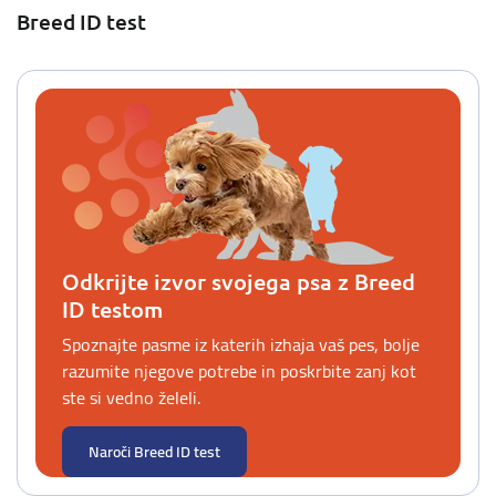
Breed ID test
Odkrijte izvor svojega psa z Breed
ID testom
Spoznajte pasme iz katerih izhaja vaš pes, bolje
razumite njegove potrebe in poskrbite zanj kot
ste si vedno želeli.
Naroči Breed ID test