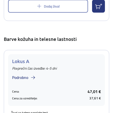
Dodaj žival
Barve kožuha in telesne lastnosti
Lokus A
Povprečni čas izvedbe: 4-5 dni
Podrobno
47,01 €
Cena:
37,61 €
Cena za vzreditelje:
Žival za katero naročate test