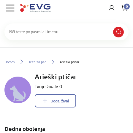
0
Domov
Testi za pse
Arieški ptičar
Arieški ptičar
Tvoje živali: 0
Dodaj žival
Dedna obolenja