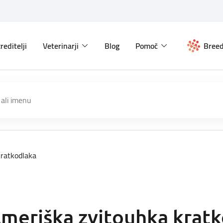
reditelji
Veterinarji
Blog
Pomoč
Breed
kratkodlaka
meriška zvitouhka krat