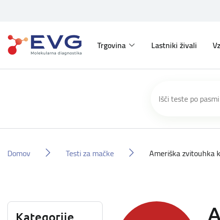
Trgovina
Lastniki živali
Vz
Domov
Testi za mačke
Ameriška zvitouhka 
A
Kategorije