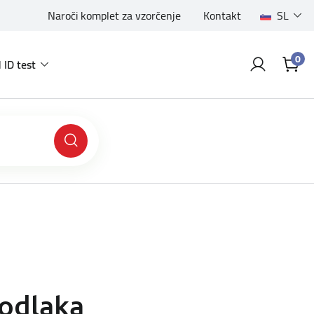
Naroči komplet za vzorčenje
Kontakt
SL
0
 ID test
kodlaka