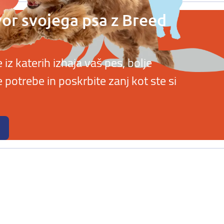
vor svojega psa z Breed
z katerih izhaja vaš pes, bolje
potrebe in poskrbite zanj kot ste si