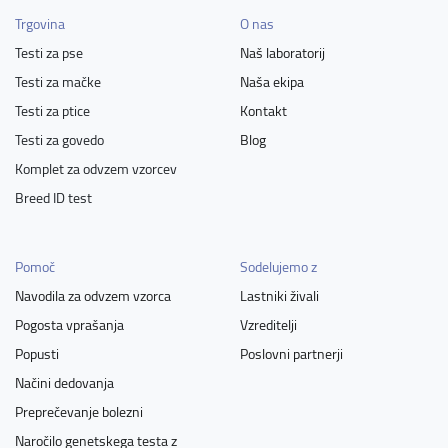
Trgovina
O nas
Testi za pse
Naš laboratorij
Testi za mačke
Naša ekipa
Testi za ptice
Kontakt
Testi za govedo
Blog
Komplet za odvzem vzorcev
Breed ID test
Pomoč
Sodelujemo z
Navodila za odvzem vzorca
Lastniki živali
Pogosta vprašanja
Vzreditelji
Popusti
Poslovni partnerji
Načini dedovanja
Preprečevanje bolezni
Naročilo genetskega testa z