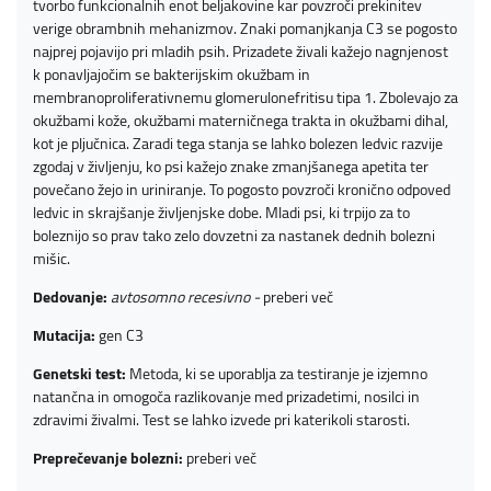
tvorbo funkcionalnih enot beljakovine kar povzroči prekinitev
verige obrambnih mehanizmov. Znaki pomanjkanja C3 se pogosto
najprej pojavijo pri mladih psih. Prizadete živali kažejo nagnjenost
k ponavljajočim se bakterijskim okužbam in
membranoproliferativnemu glomerulonefritisu tipa 1. Zbolevajo za
okužbami kože, okužbami materničnega trakta in okužbami dihal,
kot je pljučnica. Zaradi tega stanja se lahko bolezen ledvic razvije
zgodaj v življenju, ko psi kažejo znake zmanjšanega apetita ter
povečano žejo in uriniranje. To pogosto povzroči kronično odpoved
ledvic in skrajšanje življenjske dobe. Mladi psi, ki trpijo za to
boleznijo so prav tako zelo dovzetni za nastanek dednih bolezni
mišic.
Dedovanje:
avtosomno recesivno -
preberi več
Mutacija:
gen C3
Genetski test:
Metoda, ki se uporablja za testiranje je izjemno
natančna in omogoča razlikovanje med prizadetimi, nosilci in
zdravimi živalmi. Test se lahko izvede pri katerikoli starosti.
Preprečevanje bolezni:
preberi več