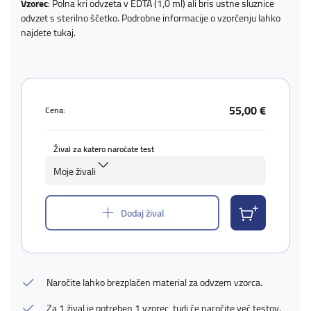
Vzorec
: Polna kri odvzeta v EDTA (1,0 ml) ali bris ustne sluznice
odvzet s sterilno ščetko. Podrobne informacije o vzorčenju lahko
najdete
tukaj
.
55,00 €
Cena:
Žival za katero naročate test
Moje živali
Dodaj žival
Naročite lahko brezplačen material za odvzem vzorca.
Za 1 žival je potreben 1 vzorec, tudi če naročite več testov.