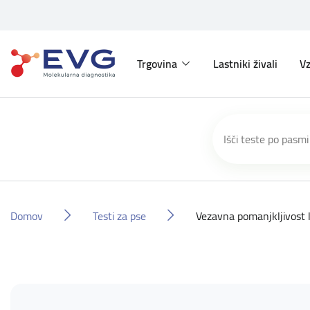
Trgovina
Lastniki živali
Vz
Domov
Testi za pse
Vezavna pomanjkljivost 