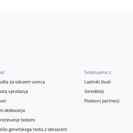
oč
Sodelujemo z
dila za odvzem vzorca
Lastniki živali
sta vprašanja
Vzreditelji
sti
Poslovni partnerji
ni dedovanja
rečevanje bolezni
čilo genetskega testa z obrazcem