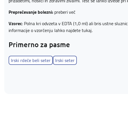
prizadetimi, nosilci in zdravimi živalmi. Test se lahko izvede pri k
Preprečevanje bolezni:
preberi več
Vzorec
: Polna kri odvzeta v EDTA (1,0 ml) ali bris ustne sluzn
informacije o vzorčenju lahko najdete
tukaj
.
Primerno za pasme
Irski rdeče beli seter
Irski seter