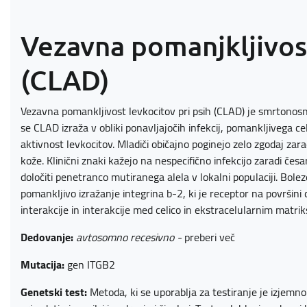
Vezavna pomanjkljivos
(CLAD)
Vezavna pomankljivost levkocitov pri psih (CLAD) je smrtonosna
se CLAD izraža v obliki ponavljajočih infekcij, pomankljivega ce
aktivnost levkocitov. Mladiči običajno poginejo zelo zgodaj zarad
kože. Klinični znaki kažejo na nespecifično infekcijo zaradi česar
določiti penetranco mutiranega alela v lokalni populaciji. Bol
pomankljivo izražanje integrina b-2, ki je receptor na površini
interakcije in interakcije med celico in ekstracelularnim matri
Dedovanje:
avtosomno recesivno -
preberi več
Mutacija:
gen ITGB2
Genetski test:
Metoda, ki se uporablja za testiranje je izjem