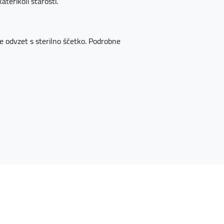
aterikoli starosti.
ice odvzet s sterilno ščetko. Podrobne