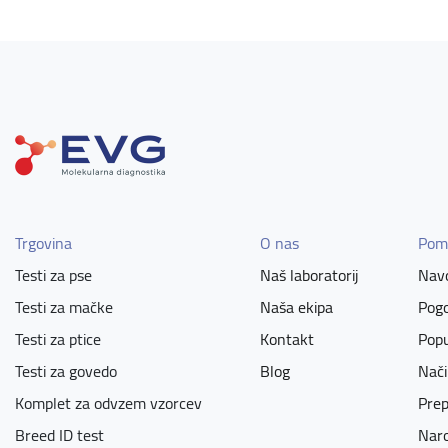
Trgovina
O nas
Pom
Testi za pse
Naš laboratorij
Navo
Testi za mačke
Naša ekipa
Pogo
Testi za ptice
Kontakt
Popu
Testi za govedo
Blog
Nači
Komplet za odvzem vzorcev
Prep
Breed ID test
Naro