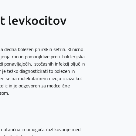
t levkocitov
 dedna bolezen pri irskih setrih. Klinično
ljenja ran in pomanjklive proti-bakterijska
i ponavljajočih, istočasnih infekcij pljuč in
 je težko diagnosticirati to bolezen in
ezen se na molekularnem nivoju izraža kot
 celic in je odgovoren za medcelične
ksom.
no natančna in omogoča razlikovanje med