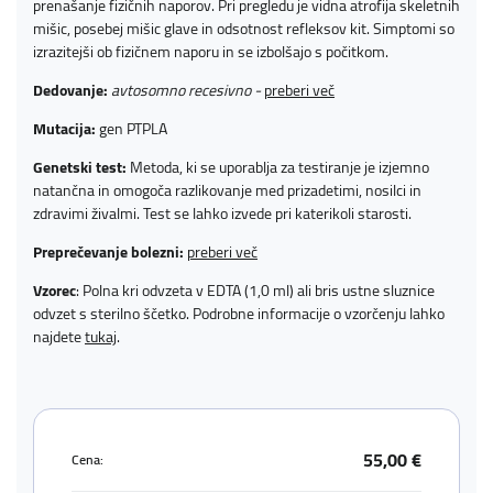
prenašanje fizičnih naporov. Pri pregledu je vidna atrofija skeletnih
mišic, posebej mišic glave in odsotnost refleksov kit. Simptomi so
izrazitejši ob fizičnem naporu in se izbolšajo s počitkom.
Dedovanje:
avtosomno recesivno -
preberi več
Mutacija:
gen PTPLA
Genetski test:
Metoda, ki se uporablja za testiranje je izjemno
natančna in omogoča razlikovanje med prizadetimi, nosilci in
zdravimi živalmi. Test se lahko izvede pri katerikoli starosti.
Preprečevanje bolezni:
preberi več
Vzorec
: Polna kri odvzeta v EDTA (1,0 ml) ali bris ustne sluznice
odvzet s sterilno ščetko. Podrobne informacije o vzorčenju lahko
najdete
tukaj
.
55,00 €
Cena: