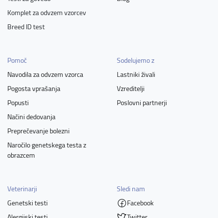
Komplet za odvzem vzorcev
Breed ID test
Pomoč
Sodelujemo z
Navodila za odvzem vzorca
Lastniki živali
Pogosta vprašanja
Vzreditelji
Popusti
Poslovni partnerji
Načini dedovanja
Preprečevanje bolezni
Naročilo genetskega testa z
obrazcem
Veterinarji
Sledi nam
Genetski testi
Facebook
Alergijski testi
Twitter