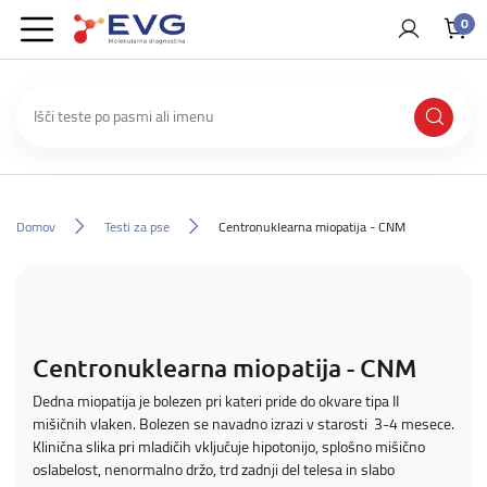
0
Domov
Testi za pse
Centronuklearna miopatija - CNM
Centronuklearna miopatija - CNM
Dedna miopatija je bolezen pri kateri pride do okvare tipa II
mišičnih vlaken. Bolezen se navadno izrazi v starosti 3-4 mesece.
Klinična slika pri mladičih vključuje hipotonijo, splošno mišično
oslabelost, nenormalno držo, trd zadnji del telesa in slabo