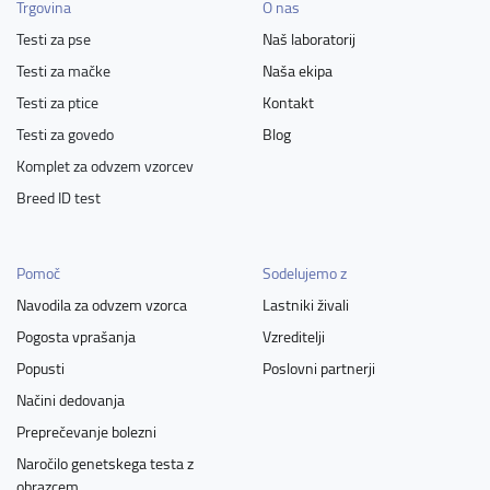
Trgovina
O nas
Testi za pse
Naš laboratorij
Testi za mačke
Naša ekipa
Testi za ptice
Kontakt
Testi za govedo
Blog
Komplet za odvzem vzorcev
Breed ID test
Pomoč
Sodelujemo z
Navodila za odvzem vzorca
Lastniki živali
Pogosta vprašanja
Vzreditelji
Popusti
Poslovni partnerji
Načini dedovanja
Preprečevanje bolezni
Naročilo genetskega testa z
obrazcem