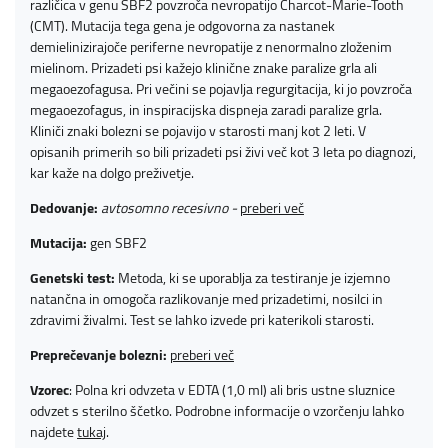
različica v genu SBF2 povzroča nevropatijo Charcot-Marie-Tooth
(CMT). Mutacija tega gena je odgovorna za nastanek
demielinizirajoče periferne nevropatije z nenormalno zloženim
mielinom. Prizadeti psi kažejo klinične znake paralize grla ali
megaoezofagusa. Pri večini se pojavlja regurgitacija, ki jo povzroča
megaoezofagus, in inspiracijska dispneja zaradi paralize grla.
Kliniči znaki bolezni se pojavijo v starosti manj kot 2 leti. V
opisanih primerih so bili prizadeti psi živi več kot 3 leta po diagnozi,
kar kaže na dolgo preživetje.
Dedovanje:
avtosomno
recesivno -
preberi več
Mutacija:
gen SBF2
Genetski test:
Metoda, ki se uporablja za testiranje je izjemno
natančna in omogoča razlikovanje med prizadetimi, nosilci in
zdravimi živalmi. Test se lahko izvede pri katerikoli starosti.
Preprečevanje bolezni:
preberi več
Vzorec
: Polna kri odvzeta v EDTA (1,0 ml) ali bris ustne sluznice
odvzet s sterilno ščetko. Podrobne informacije o vzorčenju lahko
najdete
tukaj
.