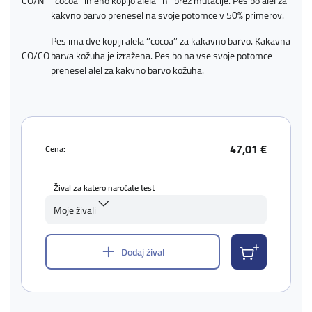
CO/N
‘’cocoa’’ in eno kopijo alela ‘’n’’ brez mutacije. Pes bo alel za
kakvno barvo prenesel na svoje potomce v 50% primerov.
Pes ima dve kopiji alela ‘’cocoa’’ za kakavno barvo. Kakavna
CO/CO
barva kožuha je izražena. Pes bo na vse svoje potomce
prenesel alel za kakvno barvo kožuha.
47,01 €
Cena:
Žival za katero naročate test
Moje živali
Dodaj žival