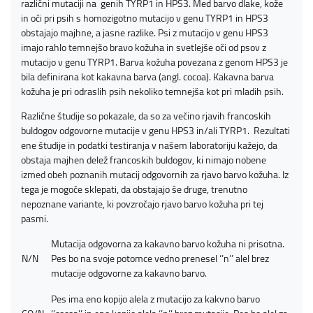
različni mutaciji na genih TYRP1 in HPS3. Med barvo dlake, kože
in oči pri psih s homozigotno mutacijo v genu TYRP1 in HPS3
obstajajo majhne, a jasne razlike. Psi z mutacijo v genu HPS3
imajo rahlo temnejšo bravo kožuha in svetlejše oči od psov z
mutacijo v genu TYRP1. Barva kožuha povezana z genom HPS3 je
bila definirana kot kakavna barva (angl. cocoa). Kakavna barva
kožuha je pri odraslih psih nekoliko temnejša kot pri mladih psih.
Različne študije so pokazale, da so za večino rjavih francoskih
buldogov odgovorne mutacije v genu HPS3 in/ali TYRP1. Rezultati
ene študije in podatki testiranja v našem laboratoriju kažejo, da
obstaja majhen delež francoskih buldogov, ki nimajo nobene
izmed obeh poznanih mutacij odgovornih za rjavo barvo kožuha. Iz
tega je mogoče sklepati, da obstajajo še druge, trenutno
nepoznane variante, ki povzročajo rjavo barvo kožuha pri tej
pasmi.
Mutacija odgovorna za kakavno barvo kožuha ni prisotna.
N/N
Pes bo na svoje potomce vedno prenesel ‘’n’’ alel brez
mutacije odgovorne za kakavno barvo.
Pes ima eno kopijo alela z mutacijo za kakvno barvo