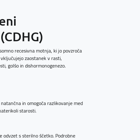
eni
o (CDHG)
osomno recesivna motnja, ki jo povzroča
i vključujejo zaostanek v rasti,
sti, golšo in dishormonogenezo.
no natančna in omogoča razlikovanje med
aterikoli starosti.
ice odvzet s sterilno ščetko. Podrobne