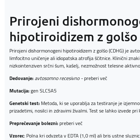
Prirojeni dishormonog
hipotiroidizem z golš
Prirojeni dishormonogeni hipotiroidizem z golšo (CDHG) je avt
limfocitno uničenje ali idiopatska atrofija ščitnice. Klinični znak
nizkointenziven srčni šum, kašelj, nezmožnost telesne aktivno
Dedovanje:
avtosomno recesivno -
preberi več
Mutacija:
gen SLC5A5
Genetski test:
Metoda, ki se uporablja za testiranje je izjem
prizadetimi, nosilci in zdravimi živalmi. Test se lahko izvede pri k
Preprečevanje bolezni:
preberi več
Vzorec
: Polna kri odvzeta v EDTA (1,0 ml) ali bris ustne sluzn