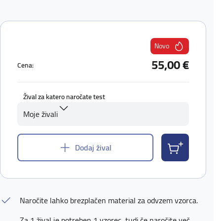
Novo
55,00 €
Cena:
Žival za katero naročate test
Moje živali
Dodaj žival
Naročite lahko brezplačen material za odvzem vzorca.
Za 1 žival je potreben 1 vzorec, tudi če naročite več