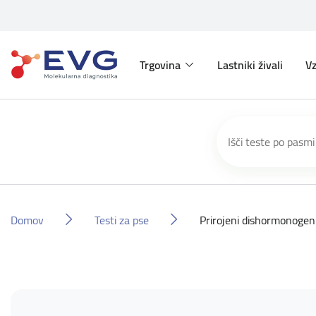
Trgovina
Lastniki živali
Vz
Domov
Testi za pse
Prirojeni dishormonogeni