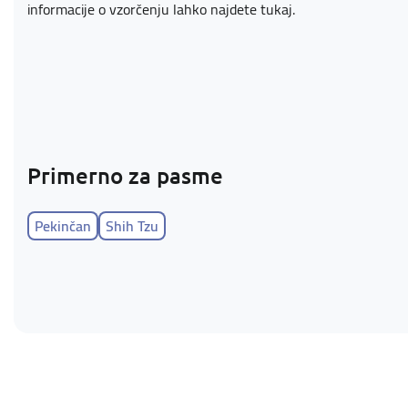
informacije o vzorčenju lahko najdete
tukaj
.
Primerno za pasme
Pekinčan
Shih Tzu