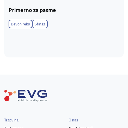
Primerno za pasme
Devon reks
Sfinga
Trgovina
O nas