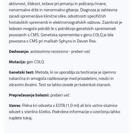
aktivnost, šibkost, težave pri jemanju in požiranju hrane,
nenormalne drže in nenormalno gibanje. Diagnoza je zahtevna
zaradi spremenljive klinične slike, odsotnosti specifičnih
histoloških sprememb in elektromiografskih odzivov. Zaenkrat je
bolezen mogoče potrditi le s potrditvijo genetskih sprememeb
povezanih s CMS. Genetska sprememba v genu COLQ je bila
povezana s CMS pri mačkah Sphynx in Devon Rex.
Dedovanje:
avtosomno recesivno -
preberi več
Mutacija:
gen COLQ
Genetski test:
Metoda, ki se uporablja za testiranje je izjemno
natančna in omogoča razlikovanje med prizadetimi, nosilci in
zdravimi živalmi. Test se lahko izvede pri katerikoli starosti.
Preprečevanje bolezni:
preberi več
Vzorec
: Polna kri odvzeta v EDTA (1,0 ml) ali bris ustne sluznice
odvzet s sterilno ščetko. Podrobne informacije o vzorčenju lahko
najdete
tukaj
.