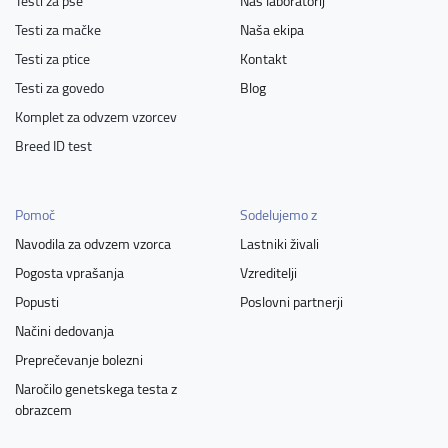
Testi za pse
Naš laboratorij
Testi za mačke
Naša ekipa
Testi za ptice
Kontakt
Testi za govedo
Blog
Komplet za odvzem vzorcev
Breed ID test
Pomoč
Sodelujemo z
Navodila za odvzem vzorca
Lastniki živali
Pogosta vprašanja
Vzreditelji
Popusti
Poslovni partnerji
Načini dedovanja
Preprečevanje bolezni
Naročilo genetskega testa z
obrazcem