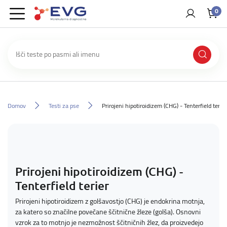
0
Domov
Testi za pse
Prirojeni hipotiroidizem (CHG) - Tenterfield terier
Prirojeni hipotiroidizem (CHG) -
Tenterfield terier
Prirojeni hipotiroidizem z golšavostjo (CHG) je endokrina motnja,
za katero so značilne povečane ščitnične žleze (golša). Osnovni
vzrok za to motnjo je nezmožnost ščitničnih žlez, da proizvedejo