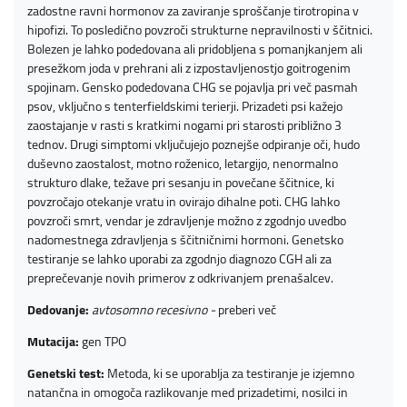
zadostne ravni hormonov za zaviranje sproščanje tirotropina v
hipofizi. To posledično povzroči strukturne nepravilnosti v ščitnici.
Bolezen je lahko podedovana ali pridobljena s pomanjkanjem ali
presežkom joda v prehrani ali z izpostavljenostjo goitrogenim
spojinam. Gensko podedovana CHG se pojavlja pri več pasmah
psov, vključno s tenterfieldskimi terierji. Prizadeti psi kažejo
zaostajanje v rasti s kratkimi nogami pri starosti približno 3
tednov. Drugi simptomi vključujejo poznejše odpiranje oči, hudo
duševno zaostalost, motno roženico, letargijo, nenormalno
strukturo dlake, težave pri sesanju in povečane ščitnice, ki
povzročajo otekanje vratu in ovirajo dihalne poti. CHG lahko
povzroči smrt, vendar je zdravljenje možno z zgodnjo uvedbo
nadomestnega zdravljenja s ščitničnimi hormoni. Genetsko
testiranje se lahko uporabi za zgodnjo diagnozo CGH ali za
preprečevanje novih primerov z odkrivanjem prenašalcev.
Dedovanje:
avtosomno recesivno -
preberi več
Mutacija:
gen TPO
Genetski test:
Metoda, ki se uporablja za testiranje je izjemno
natančna in omogoča razlikovanje med prizadetimi, nosilci in