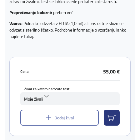
zdravimi živalmi. Test se lahko izvede pri katerikoli starosti.
Preprečevanje bolezni:
preberi več
Vzorec
: Polna kri odvzeta v EDTA (1,0 ml) ali bris ustne sluznice
odvzet s sterilno ščetko. Podrobne informacije o vzorčenju lahko
najdete
tukaj
.
55,00 €
Cena:
Žival za katero naročate test
Moje živali
Dodaj žival