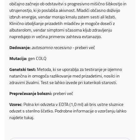
običajno začnejo ob odstavitvi s progresivno mišično šibkostjo in
utrujenostjo, ki jo poslabša akivnost. Mladiči občasno doživijo
izbruh energije, vendar morajo kmalu zatem sesti ali ležati.
Klinično izboljšanje prizadetih mladičev je mogoče doseči z
albuterolom, vendar simptomi sčasoma kljub zdravljenju
napredujejo in večina primerov zahteva evtanazijo.
Dedovanje:
avtosomno recesivno -
preberi več
Mutacija:
gen COLQ
Genetski test:
Metoda, ki se uporablja za testiranje je izjemno
natančna in omogoča razlikovanje med prizadetimi, nosilci in
zdravimi živalmi. Test se lahko izvede pri katerikoli starosti.
Preprečevanje bolezni:
preberi več
Vzorec
: Polna kri odvzeta v EDTA (1,0 ml) ali bris ustne sluznice
odvzet s sterilno ščetko. Podrobne informacije o vzorčenju lahko
najdete
tukaj
.