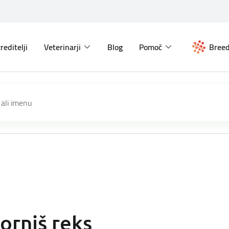
reditelji
Veterinarji
Blog
Pomoč
Breed
orniš reks