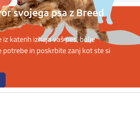
vor svojega psa z Breed
z katerih izhaja vaš pes, bolje
potrebe in poskrbite zanj kot ste si