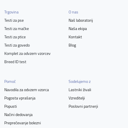
Trgovina
O nas
Testi za pse
Naš laboratorij
Testi za mačke
Naša ekipa
Testi za ptice
Kontakt
Testi za govedo
Blog
Komplet za odvzem vzorcev
Breed ID test
Pomoč
Sodelujemo z
Navodila za odvzem vzorca
Lastniki živali
Pogosta vprašanja
Vzreditelji
Popusti
Poslovni partnerji
Načini dedovanja
Preprečevanje bolezni