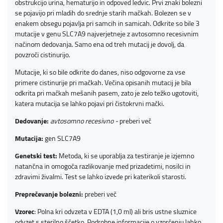
obstrukcijo urina, hematurijo in odpoved ledvic. Prvi znaki bolezni
se pojavijo pri mladih do srednje starih mačkah. Bolezen se v
enakem obsegu pojavlja pri samcih in samicah. Odkrite so bile 3
mutacije v genu SLC7A9 najverjetneje z avtosomno recesivnim
načinom dedovanja. Samo ena od treh mutacij je dovolj, da
povzroči cistinurijo.
Mutacije, ki so bile odkrite do danes, niso odgovorne za vse
primere cistinurije pri mačkah. Večina opisanih mutacij je bila
odkrita pri mačkah mešanih pasem, zato je zelo težko ugotoviti,
katera mutacija se lahko pojavi pri čistokrvni mački.
Dedovanje:
avtosomno recesivno -
preberi več
Mutacija:
gen SLC7A9
Genetski test:
Metoda, ki se uporablja za testiranje je izjemno
natančna in omogoča razlikovanje med prizadetimi, nosilci in
zdravimi živalmi. Test se lahko izvede pri katerikoli starosti.
Preprečevanje bolezni:
preberi več
Vzorec
: Polna kri odvzeta v EDTA (1,0 ml) ali bris ustne sluznice
odvzet s sterilno ščetko. Podrobne informacije o vzorčenju lahko