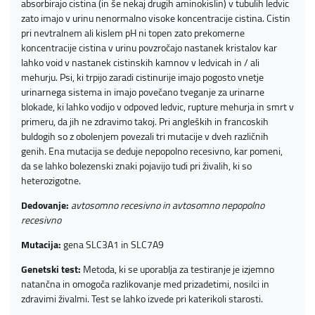
absorbirajo cistina (in še nekaj drugih aminokislin) v tubulih ledvic
zato imajo v urinu nenormalno visoke koncentracije cistina. Cistin
pri nevtralnem ali kislem pH ni topen zato prekomerne
koncentracije cistina v urinu povzročajo nastanek kristalov kar
lahko void v nastanek cistinskih kamnov v ledvicah in / ali
mehurju. Psi, ki trpijo zaradi cistinurije imajo pogosto vnetje
urinarnega sistema in imajo povečano tveganje za urinarne
blokade, ki lahko vodijo v odpoved ledvic, rupture mehurja in smrt v
primeru, da jih ne zdravimo takoj. Pri angleških in francoskih
buldogih so z obolenjem povezali tri mutacije v dveh različnih
genih. Ena mutacija se deduje nepopolno recesivno, kar pomeni,
da se lahko bolezenski znaki pojavijo tudi pri živalih, ki so
heterozigotne.
Dedovanje:
avtosomno recesivno in avtosomno nepopolno
recesivno
Mutacija:
gena SLC3A1 in SLC7A9
Genetski test:
Metoda, ki se uporablja za testiranje je izjemno
natančna in omogoča razlikovanje med prizadetimi, nosilci in
zdravimi živalmi. Test se lahko izvede pri katerikoli starosti.