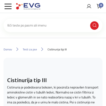
0
Domov
Testi za pse
Cistinurija tip III
Cistinurija tip III
Cistinuria je podedovana bolezen, ki povzroča nepravilen transport
aminokisline cistin v tubulih ledvic. Normalno se cistin filtrira iz
ledvic v glomerulih in se nato reabsorbira nazaj v kri v tubulih. To
ima za posledico, da je v urinu le malo cistina. Psi s cistinurijo ne