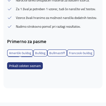
Naročite lahko brezplačen material za odvzem vzorca.
Za 1 žival je potreben 1 vzorec, tudi če naročite več testov.
Vzorce živali hranimo za možnost naročila dodatnih testov.
Nudimo strokovno pomoč pri razlagi rezultatov.
Primerno za pasme
Ameriški buldog
Bulldog
Bullmastiff
Francoski buldog
Mastif
Šikoku
Prikaži celoten seznam