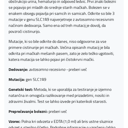
obstrukcijo urina, hematurijo in odpoved ledvic. Prvi znaki bolezni
se pojavijo pri mladih do srednje starih mačkah. Bolezen se v
enakem obsegu pojavlja pri samcih in samicah. Odkrite so bile 3
mutacije v genu SLC7A9 najverjetneje z avtosomno recesivnim
načinom dedovanja. Samo ena od treh mutacij je dovolj, da
povzroči cistinurijo.
Mutacije, ki so bile odkrite do danes, niso odgovorne za vse
primere cistinurije pri mačkah. Večina opisanih mutacij je bila
odkrita pri mačkah mešanih pasem, zato je zelo težko ugotoviti,
katera mutacija se lahko pojavi pri čistokrvni mački.
Dedovanje:
avtosomno recesivno -
preberi več
Mutacija:
gen SLC7A9
Genetski test:
Metoda, ki se uporablja za testiranje je izjemno
natančna in omogoča razlikovanje med prizadetimi, nosilci in
zdravimi živalmi. Test se lahko izvede pri katerikoli starosti.
Preprečevanje bolezni:
preberi več
Vzorec
: Polna kri odvzeta v EDTA (1,0 ml) ali bris ustne sluznice
odvzet s sterilno ščetko. Podrobne informacije o vzorčenju lahko