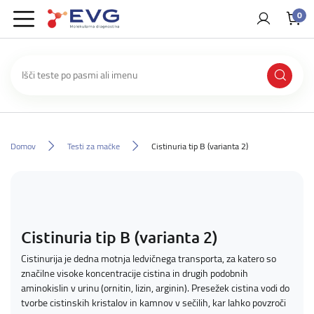
0
Domov
Testi za mačke
Cistinuria tip B (varianta 2)
Cistinuria tip B (varianta 2)
Cistinurija je dedna motnja ledvičnega transporta, za katero so
značilne
visoke koncentracije cistina in drugih podobnih
aminokislin v urinu (ornitin, lizin, arginin). Presežek cistina vodi do
tvorbe cistinskih kristalov in kamnov v sečilih, kar lahko povzroči