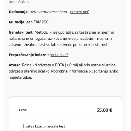
prenašalcev.
Dedovanje:
avtosomno recesivno -
preberi več
Mutacija:
gen FAM20C
Genetski test:
Metoda, ki se uporablja za testiranje je izjemno
natančna in omogoča razlikovanje med prizadetimi, nosilci in
zdravimi živalmi. Test se lahko izvede pri katerikoli starosti.
Preprečevanje bolezni:
preberi več
Vzorec
: Polna kri odvzeta v EDTA (1,0 ml) ali bris ustne sluznice
odvzet s sterilno ščetko. Podrobne informacije o vzorčenju lahko
najdete
tukaj
.
55,00 €
Cena:
Žival za katero naročate test