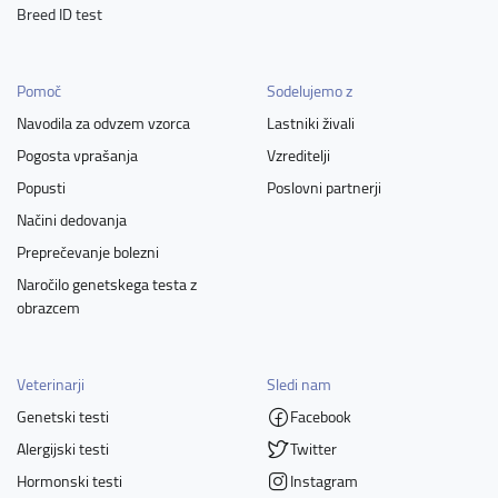
Breed ID test
Pomoč
Sodelujemo z
Navodila za odvzem vzorca
Lastniki živali
Pogosta vprašanja
Vzreditelji
Popusti
Poslovni partnerji
Načini dedovanja
Preprečevanje bolezni
Naročilo genetskega testa z
obrazcem
Veterinarji
Sledi nam
Genetski testi
Facebook
Alergijski testi
Twitter
Hormonski testi
Instagram