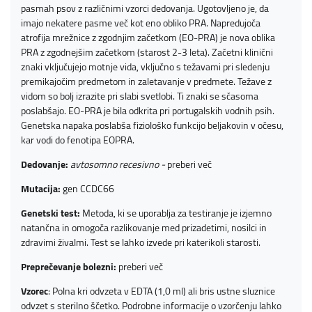
pasmah psov z različnimi vzorci dedovanja. Ugotovljeno je, da
imajo nekatere pasme več kot eno obliko PRA. Napredujoča
atrofija mrežnice z zgodnjim začetkom (EO-PRA) je nova oblika
PRA z zgodnejšim začetkom (starost 2-3 leta). Začetni klinični
znaki vključujejo motnje vida, vključno s težavami pri sledenju
premikajočim predmetom in zaletavanje v predmete. Težave z
vidom so bolj izrazite pri slabi svetlobi. Ti znaki se sčasoma
poslabšajo. EO-PRA je bila odkrita pri portugalskih vodnih psih.
Genetska napaka poslabša fiziološko funkcijo beljakovin v očesu,
kar vodi do fenotipa EOPRA.
Dedovanje:
avtosomno recesivno -
preberi več
Mutacija:
gen CCDC66
Genetski test:
Metoda, ki se uporablja za testiranje je izjemno
natančna in omogoča razlikovanje med prizadetimi, nosilci in
zdravimi živalmi. Test se lahko izvede pri katerikoli starosti.
Preprečevanje bolezni:
preberi več
Vzorec
: Polna kri odvzeta v EDTA (1,0 ml) ali bris ustne sluznice
odvzet s sterilno ščetko. Podrobne informacije o vzorčenju lahko