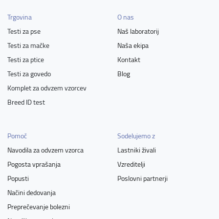
Trgovina
O nas
Testi za pse
Naš laboratorij
Testi za mačke
Naša ekipa
Testi za ptice
Kontakt
Testi za govedo
Blog
Komplet za odvzem vzorcev
Breed ID test
Pomoč
Sodelujemo z
Navodila za odvzem vzorca
Lastniki živali
Pogosta vprašanja
Vzreditelji
Popusti
Poslovni partnerji
Načini dedovanja
Preprečevanje bolezni