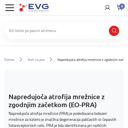
0
Domov
Testi za pse
Napredujoča atrofija mrežnice z zgodnjim zače
Napredujoča atrofija mrežnice z
zgodnjim začetkom (EO-PRA)
Napredujoča atrofija mrežnice (PRA) je podedovana bolezen
mrežnice za katero je značilna degeneracija paličastih in čepastih
fotoreceptorskih celic. PRA je bila identificirana pri različnih