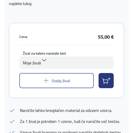
najdete
tukaj
.
55,00 €
Cena:
Žival za katero naročate test
Moje živali
Dodaj žival
Naročite lahko brezplačen material za odvzem vzorca.
Za 1 žival je potreben 1 vzorec, tudi če naročite več testov.
Vzorce živali hranimo za možnost naročila dodatnih testov.