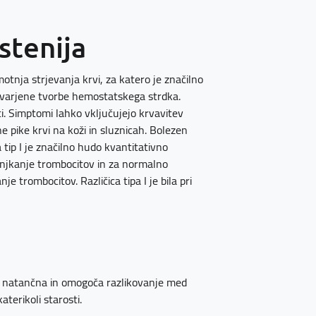
tenija
nja strjevanja krvi, za katero je značilno
okvarjene tvorbe hemostatskega strdka.
ti. Simptomi lahko vključujejo krvavitev
e pike krvi na koži in sluznicah. Bolezen
Za tip I je značilno hudo kvantitativno
anjkanje trombocitov in za normalno
e trombocitov. Različica tipa I je bila pri
no natančna in omogoča razlikovanje med
aterikoli starosti.