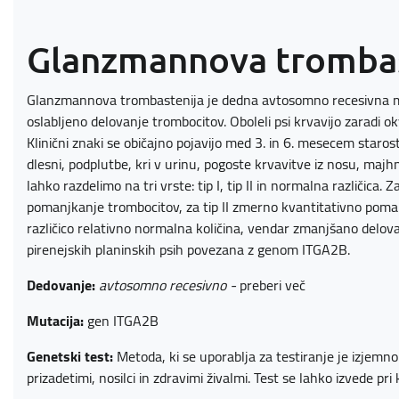
Glanzmannova trombas
Glanzmannova trombastenija je dedna avtosomno recesivna mot
oslabljeno delovanje trombocitov. Oboleli psi krvavijo zaradi 
Klinični znaki se običajno pojavijo med 3. in 6. mesecem staros
dlesni, podplutbe, kri v urinu, pogoste krvavitve iz nosu, majhn
lahko razdelimo na tri vrste: tip I, tip II in normalna različica. 
pomanjkanje trombocitov, za tip II zmerno kvantitativno pom
različico relativno normalna količina, vendar zmanjšano delovanj
pirenejskih planinskih psih povezana z genom ITGA2B.
Dedovanje:
avtosomno recesivno -
preberi več
Mutacija:
gen ITGA2B
Genetski test:
Metoda, ki se uporablja za testiranje je izjem
prizadetimi, nosilci in zdravimi živalmi. Test se lahko izvede pri k