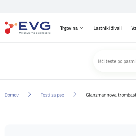
Trgovina
Lastniki živali
Vz
Domov
Testi za pse
Glanzmannova trombast