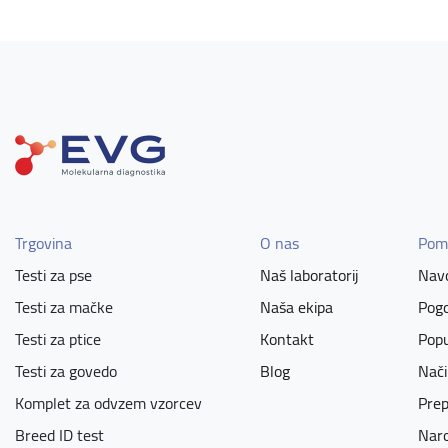
Trgovina
O nas
Pom
Testi za pse
Naš laboratorij
Navo
Testi za mačke
Naša ekipa
Pogo
Testi za ptice
Kontakt
Popu
Testi za govedo
Blog
Nači
Komplet za odvzem vzorcev
Prep
Breed ID test
Naro