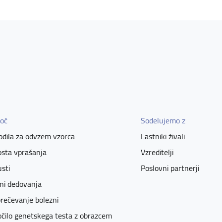
oč
Sodelujemo z
dila za odvzem vzorca
Lastniki živali
sta vprašanja
Vzreditelji
sti
Poslovni partnerji
ni dedovanja
rečevanje bolezni
čilo genetskega testa z obrazcem