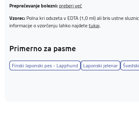
Preprečevanje bolezni:
preberi več
Vzorec:
Polna kri odvzeta v EDTA (1,0 ml) ali bris ustne sluzni
informacije o vzorčenju lahko najdete
tukaj
.
Primerno za pasme
Finski laponski pes - Lapphund
Laponski jelenar
Švedski