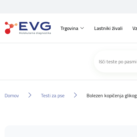
Trgovina
Lastniki živali
Vz
Domov
Testi za pse
Bolezen kopičenja glikog