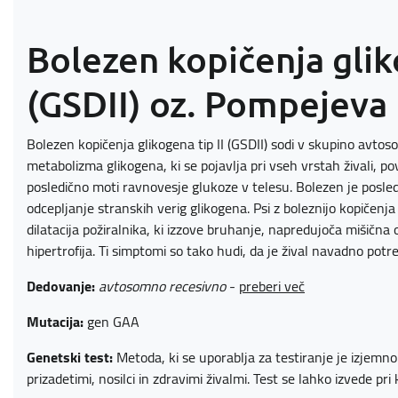
Bolezen kopičenja glik
(GSDII) oz. Pompejeva
Bolezen kopičenja glikogena tip II (GSDII) sodi v skupino avto
metabolizma glikogena, ki se pojavlja pri vseh vrstah živali, p
posledično moti ravnovesje glukoze v telesu. Bolezen je posle
odcepljanje stranskih verig glikogena. Psi z boleznijo kopičenja
dilatacija požiralnika, ki izzove bruhanje, napredujoča mišična 
hipertrofija. Ti simptomi so tako hudi, da je žival navadno potre
Dedovanje:
avtosomno recesivno
-
preberi več
Mutacija:
gen GAA
Genetski test:
Metoda, ki se uporablja za testiranje je izjem
prizadetimi, nosilci in zdravimi živalmi. Test se lahko izvede pri k