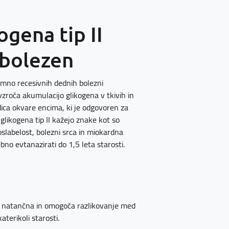
ogena tip II
 bolezen
somno recesivnih dednih bolezni
ovzroča akumulacijo glikogena v tkivih in
dica okvare encima, ki je odgovoren za
 glikogena tip II kažejo znake kot so
oslabelost, bolezni srca in miokardna
bno evtanazirati do 1,5 leta starosti.
no natančna in omogoča razlikovanje med
aterikoli starosti.