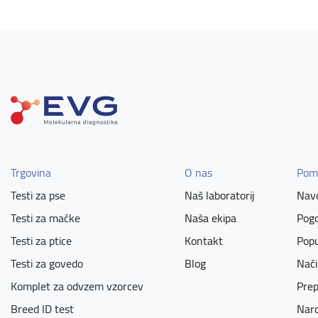
Trgovina
O nas
Pom
Testi za pse
Naš laboratorij
Navo
Testi za mačke
Naša ekipa
Pogo
Testi za ptice
Kontakt
Popu
Testi za govedo
Blog
Nači
Komplet za odvzem vzorcev
Prep
Breed ID test
Naro