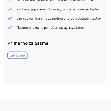
Naročite lahko brezplačen material za odvzem vzorca.
Za 1 žival je potreben 1 vzorec, tudi če naročite več testov.
Vzorce živali hranimo za možnost naročila dodatnih testov.
Nudimo strokovno pomoč pri razlagi rezultatov.
Primerno za pasme
Labradorec