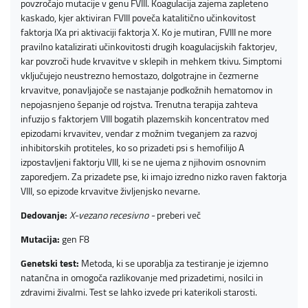
povzročajo mutacije v genu FVIII. Koagulacija zajema zapleteno
kaskado, kjer aktiviran FVIII poveča katalitično učinkovitost
faktorja IXa pri aktivaciji faktorja X. Ko je mutiran, FVIII ne more
pravilno katalizirati učinkovitosti drugih koagulacijskih faktorjev,
kar povzroči hude krvavitve v sklepih in mehkem tkivu. Simptomi
vključujejo neustrezno hemostazo, dolgotrajne in čezmerne
krvavitve, ponavljajoče se nastajanje podkožnih hematomov in
nepojasnjeno šepanje od rojstva. Trenutna terapija zahteva
infuzijo s faktorjem VIII bogatih plazemskih koncentratov med
epizodami krvavitev, vendar z možnim tveganjem za razvoj
inhibitorskih protiteles, ko so prizadeti psi s hemofilijo A
izpostavljeni faktorju VIII, ki se ne ujema z njihovim osnovnim
zaporedjem. Za prizadete pse, ki imajo izredno nizko raven faktorja
VIII, so epizode krvavitve življenjsko nevarne.
Dedovanje:
X-vezano recesivno -
preberi več
Mutacija:
gen F8
Genetski test:
Metoda, ki se uporablja za testiranje je izjemno
natančna in omogoča razlikovanje med prizadetimi, nosilci in
zdravimi živalmi. Test se lahko izvede pri katerikoli starosti.