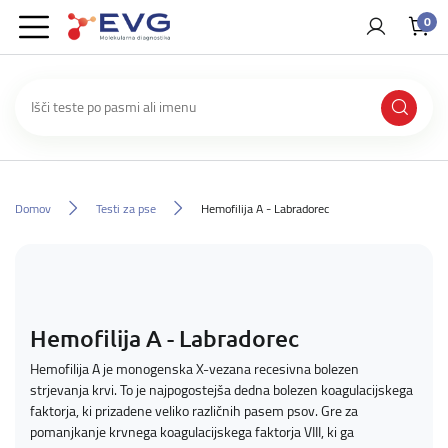
0
Domov
Testi za pse
Hemofilija A - Labradorec
Hemofilija A - Labradorec
Hemofilija A je monogenska X-vezana recesivna bolezen
strjevanja krvi. To je najpogostejša dedna bolezen koagulacijskega
faktorja, ki prizadene veliko različnih pasem psov. Gre za
pomanjkanje krvnega koagulacijskega faktorja VIII, ki ga