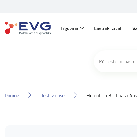
Trgovina
Lastniki živali
Vz
Domov
Testi za pse
Hemofilija B - Lhasa Ap