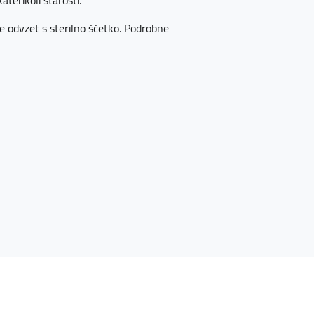
aterikoli starosti.
ice odvzet s sterilno ščetko. Podrobne