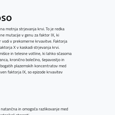
pso
na motnja strjevanja krvi. To je redka
ne mutacije v genu za faktor IX, ki
ar vodi v prekomerne krvavitve. Faktorja
aktorja X v kaskadi strjevanja krvi.
išice in telesne votline, ki lahko sčasoma
anca, kronično bolečino, šepavostjo in
IX bogatih plazemskih koncentratov med
aven faktorja IX, so epizode krvavitev
no natančna in omogoča razlikovanje med