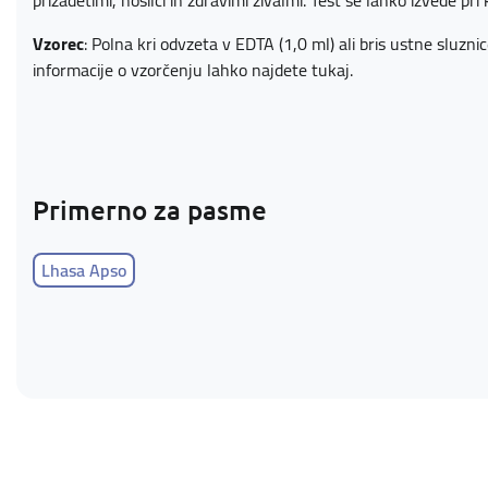
prizadetimi, nosilci in zdravimi živalmi. Test se lahko izvede pri k
Vzorec
: Polna kri odvzeta v EDTA (1,0 ml) ali bris ustne sluzn
informacije o vzorčenju lahko najdete
tukaj
.
Primerno za pasme
Lhasa Apso