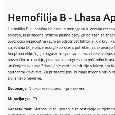
Hemofilija B - Lhasa A
Hemofilija B ali božična bolezen je monogena X-vezana recesiv
bolezen, ki prizadene različne pasme psov. Za bolezen so značil
povzročijo nezadostne ravni ali odsotnost faktorja IX v krvi, k
strjevanja IX je plazemski glikoprotein, potreben za aktivacijo f
Simptomi vključujejo pogoste in spontane krvavitve v sklepe, m
povzročijo artropatijo, povezano s progresivno poškodbo hrust
uničenjem sklepov. Zdravljenje zahteva infuzijo s faktorjem 
epizodami krvavitve. Za prizadete pse, ki imajo izredno nizko r
življenjsko nevarne.
Dedovanje:
X-vezano recesivno -
preberi več
Mutacija:
gen F9
Genetski test:
Metoda, ki se uporablja za testiranje je izjem