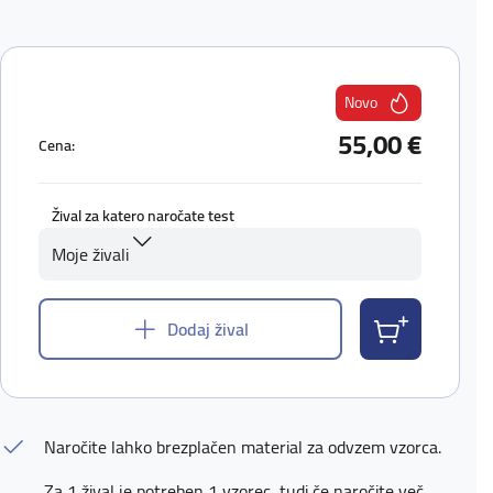
Novo
55,00 €
Cena:
Žival za katero naročate test
Moje živali
Dodaj žival
Naročite lahko brezplačen material za odvzem vzorca.
Za 1 žival je potreben 1 vzorec, tudi če naročite več