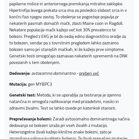
papilarne mišice in anteriornega premikanja mitralne zaklopke.
Hipertrofija levega prekata srca ima za posledico slabost srca in v
končni fazi njegov zastoj. To obolenje se pogosteje pojavlja pr
nekaterih pasmah domačih mačk, zlasti Maine coon in Ragdoll.
Nekatere populacije mačk kažejo več kot 30% prevalenco te
bolezni. Pregled z EKG je bil do sedaj edino diagnostično orodje za
to bolezen, vendar pa s tovrstnim pregledom lahko zaznamo
bolezen samo pri starejših mačkah, ki že kažejo prve simptome.
Genetski testi omogočajo zaznavao nekaterih sprememb na DNK
povezanih s tem obolenjem.
Dedovanje:
avtosomno dominantno
-
preberi več
Mutacija:
gen MYBPC3
Genetski test:
Metoda, ki se uporablja za testiranje je izjemno
natančna in omogoča razlikovanje med prizadetimi, nosilci in
zdravimi živalmi. Test se lahko izvede pri katerikoli starosti.
Preprečevanje bolezni:
Zaradi avtosomalno dominantnega načina
dedovanja se bolezen izraža pri vseh živalih z mutacijo.
Heterozigotne živali kažejo klinične znake bolezni, zato je
zmanjšana njihova kvaliteta življenja. Te živali prenašajo mutacije