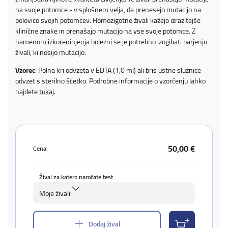
na svoje potomce - v splošnem velja, da prenesejo mutacijo na
polovico svojih potomcev. Homozigotne živali kažejo izrazitejše
klinične znake in prenašajo mutacijo na vse svoje potomce. Z
namenom izkoreninjenja bolezni se je potrebno izogibati parjenju
živali, ki nosijo mutacijo.
Vzorec
: Polna kri odvzeta v EDTA (1,0 ml) ali bris ustne sluznice
odvzet s sterilno ščetko. Podrobne informacije o vzorčenju lahko
najdete
tukaj
.
50,00 €
Cena:
Žival za katero naročate test
Moje živali
Dodaj žival