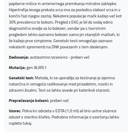
papilarne mišice in anteriornega premikanja mitralne zaklopke.
Hipertrofija levega prekata srca ima za posledico slabost srca in v
končni fazi njegov zastoj. Nekatere populacije mačk kažejo več kot
30% prevalenco te bolezni. Pregled z EKG je bil do sedaj edino
diagnostično orodje za to bolezen, vendar pa s tovrstnim
pregledom lahko zaznamo bolezen samo pri starejših mačkah, ki
že kažejo prve simptome. Genetski testi omogočajo zaznavo
nekaterih sprememb na DNK povezanih s tem obolenjem.
Dedovanje:
avtosomno recesivno -
preberi več
Mutacija:
gen ALMS1
Genetski test:
Metoda, ki se uporablja za testiranje je izjemno
natančna in omogoča razlikovanje med prizadetimi, nosilci in
zdravimi živalmi. Test se lahko izvede pri katerikoli starosti.
Preprečevanje bolezni:
preberi več
Vzorec
: Polna kri odvzeta v EDTA (1,0 ml) ali bris ustne sluznice
odvzet s sterilno ščetko. Podrobne informacije o vzorčenju lahko
najdete
tukaj
.