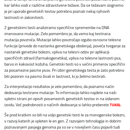
kar lahko vodi v različne zdravstvene težave. Da se težavam izognemo
je pri uporabi genetskih testov potrebno poznati nekaj njihovih
lastnosti in zakonitosti.
Z genetskimi testi analiziramo specifične spremembe na DNA
imenovane mutacije. Zelo pomembno je, da vemo kaj testirana
mutacija povzroča. Mutacije lahko povzročajo izgubo osnovne telesne
funkcije (privede do nastanka genetskega obolenja), poveča tveganje za
nastanek genetske bolezni, vpliva na telesni odziv pri aplikaciji
specifičnih zdravil (farmakogenetika), vpliva na telesne lastnosti psa,
barvo in kakovost kožuha. Genetski testi so v večini primerov specifični
za posamezne pasme psov. Pri izbiri genetskega testa je zato potrebno
biti pozoren na pasmo živali in lastnost, ki jo želimo testirati.
Za interpretacijo rezultatov je zelo pomembno, da poznamo način
dedovanja testirane mutacije. To informacijo lahko najdete na naši
spletni strani pri opisih posameznih genetskih testov in na izdanem
izvidu. Več podrobnosti o načinih dedovanja si lahko preberete
TUKAJ.
Še pred kratkim so bili na voljo genetski testi le za monogenske bolezni,
v razvoj katerih je vpleten le en gen. Z razvojem tehnologije in dobrim
poznavanjem pasjega genoma pa so se v novejšem času pojavili tudi