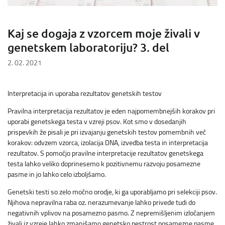
Kaj se dogaja z vzorcem moje živali v
genetskem laboratoriju? 3. del
2. 02. 2021
Interpretacija in uporaba rezultatov genetskih testov
Pravilna interpretacija rezultatov je eden najpomembnejših korakov pri
uporabi genetskega testa v vzreji psov. Kot smo v dosedanjih
prispevkih že pisali je pri izvajanju genetskih testov pomembnih več
korakov: odvzem vzorca, izolacija DNA, izvedba testa in interpretacija
rezultatov. S pomočjo pravilne interpretacije rezultatov genetskega
testa lahko veliko doprinesemo k pozitivnemu razvoju posamezne
pasme in jo lahko celo izboljšamo.
Genetski testi so zelo močno orodje, ki ga uporabljamo pri selekciji psov.
Njihova nepravilna raba oz. nerazumevanje lahko privede tudi do
negativnih vplivov na posamezno pasmo. Z nepremišljenim izločanjem
živali iz vzreje lahko zmanjšamo genetsko pestrost posamezne pasme,