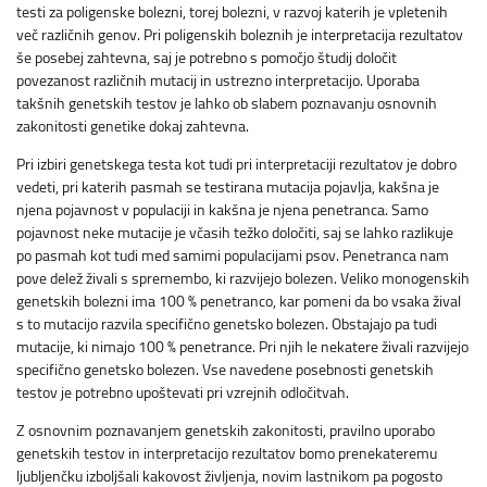
testi za poligenske bolezni, torej bolezni, v razvoj katerih je vpletenih
več različnih genov. Pri poligenskih boleznih je interpretacija rezultatov
še posebej zahtevna, saj je potrebno s pomočjo študij določit
povezanost različnih mutacij in ustrezno interpretacijo. Uporaba
takšnih genetskih testov je lahko ob slabem poznavanju osnovnih
zakonitosti genetike dokaj zahtevna.
Pri izbiri genetskega testa kot tudi pri interpretaciji rezultatov je dobro
vedeti, pri katerih pasmah se testirana mutacija pojavlja, kakšna je
njena pojavnost v populaciji in kakšna je njena penetranca. Samo
pojavnost neke mutacije je včasih težko določiti, saj se lahko razlikuje
po pasmah kot tudi med samimi populacijami psov. Penetranca nam
pove delež živali s spremembo, ki razvijejo bolezen. Veliko monogenskih
genetskih bolezni ima 100 % penetranco, kar pomeni da bo vsaka žival
s to mutacijo razvila specifično genetsko bolezen. Obstajajo pa tudi
mutacije, ki nimajo 100 % penetrance. Pri njih le nekatere živali razvijejo
specifično genetsko bolezen. Vse navedene posebnosti genetskih
testov je potrebno upoštevati pri vzrejnih odločitvah.
Z osnovnim poznavanjem genetskih zakonitosti, pravilno uporabo
genetskih testov in interpretacijo rezultatov bomo prenekateremu
ljubljenčku izboljšali kakovost življenja, novim lastnikom pa pogosto