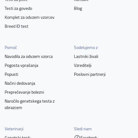
Testi za govedo
Blog
Komplet za odvzem vzorcev
Breed ID test
Pomoč
Sodelujemo z
Navodila za odvzem vzorca
Lastniki živali
Pogosta vprašanja
Vzreditelji
Popusti
Poslovni partnerji
Načini dedovanja
Preprečevanje bolezni
Naročilo genetskega testa z
obrazcem
Veterinarji
Sledi nam
Genetski testi
Facebook