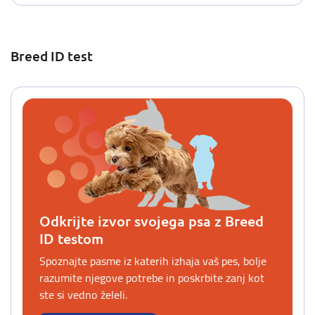
Breed ID test
Odkrijte izvor svojega psa z Breed
ID testom
Spoznajte pasme iz katerih izhaja vaš pes, bolje
razumite njegove potrebe in poskrbite zanj kot
ste si vedno želeli.