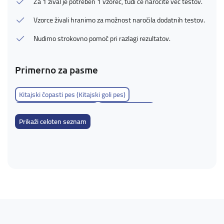
Za 1 žival je potreben 1 vzorec, tudi če naročite več testov.
Vzorce živali hranimo za možnost naročila dodatnih testov.
Nudimo strokovno pomoč pri razlagi rezultatov.
Primerno za pasme
Kitajski čopasti pes (Kitajski goli pes)
Nemški kratkodlaki ptičar
Nemški žimavec
Prikaži celoten seznam