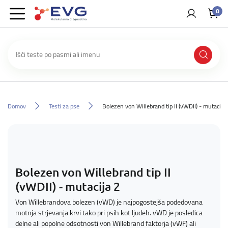
0
Domov
Testi za pse
Bolezen von Willebrand tip II (vWDII) - mutacija 
Bolezen von Willebrand tip II
(vWDII) - mutacija 2
Von Willebrandova bolezen (vWD) je najpogostejša podedovana
motnja strjevanja krvi tako pri psih kot ljudeh. vWD je posledica
delne ali popolne odsotnosti von Willebrand faktorja (vWF) ali