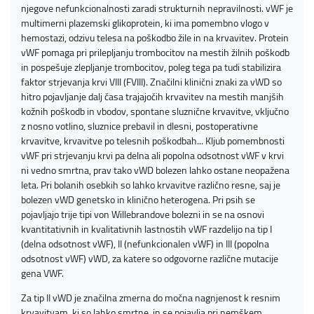
njegove nefunkcionalnosti zaradi strukturnih nepravilnosti. vWF je
multimerni plazemski glikoprotein, ki ima pomembno vlogo v
hemostazi, odzivu telesa na poškodbo žile in na krvavitev. Protein
vWF pomaga pri prilepljanju trombocitov na mestih žilnih poškodb
in pospešuje zlepljanje trombocitov, poleg tega pa tudi stabilizira
faktor strjevanja krvi VIII (FVIII). Značilni klinični znaki za vWD so
hitro pojavljanje dalj časa trajajočih krvavitev na mestih manjših
kožnih poškodb in vbodov, spontane sluznične krvavitve, vključno
z nosno votlino, sluznice prebavil in dlesni, postoperativne
krvavitve, krvavitve po telesnih poškodbah... Kljub pomembnosti
vWF pri strjevanju krvi pa delna ali popolna odsotnost vWF v krvi
ni vedno smrtna, prav tako vWD bolezen lahko ostane neopažena
leta. Pri bolanih osebkih so lahko krvavitve različno resne, saj je
bolezen vWD genetsko in klinično heterogena. Pri psih se
pojavljajo trije tipi von Willebrandove bolezni in se na osnovi
kvantitativnih in kvalitativnih lastnostih vWF razdelijo na tip I
(delna odsotnost vWF), II (nefunkcionalen vWF) in III (popolna
odsotnost vWF) vWD, za katere so odgovorne različne mutacije
gena VWF.
Za tip II vWD je značilna zmerna do močna nagnjenost k resnim
krvavitvam, ki so lahko smrtne, in se pojavlja pri nemškem