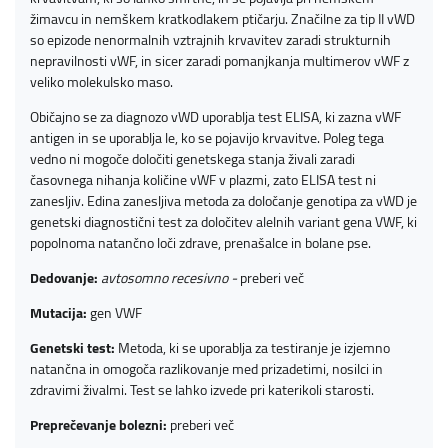
žimavcu in nemškem kratkodlakem ptičarju. Značilne za tip II vWD
so epizode nenormalnih vztrajnih krvavitev zaradi strukturnih
nepravilnosti vWF, in sicer zaradi pomanjkanja multimerov vWF z
veliko molekulsko maso.
Običajno se za diagnozo vWD uporablja test ELISA, ki zazna vWF
antigen in se uporablja le, ko se pojavijo krvavitve. Poleg tega
vedno ni mogoče določiti genetskega stanja živali zaradi
časovnega nihanja količine vWF v plazmi, zato ELISA test ni
zanesljiv. Edina zanesljiva metoda za določanje genotipa za vWD je
genetski diagnostični test za določitev alelnih variant gena VWF, ki
popolnoma natančno loči zdrave, prenašalce in bolane pse.
Dedovanje:
avtosomno recesivno -
preberi več
Mutacija:
gen VWF
Genetski test:
Metoda, ki se uporablja za testiranje je izjemno
natančna in omogoča razlikovanje med prizadetimi, nosilci in
zdravimi živalmi. Test se lahko izvede pri katerikoli starosti.
Preprečevanje bolezni:
preberi več